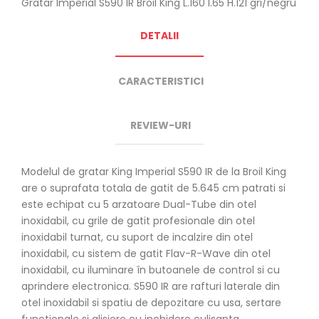
Gratar Imperial S590 IR Broil King L.160 l.65 H.121 gri/negru
DETALII
CARACTERISTICI
REVIEW-URI
Modelul de gratar King Imperial S590 IR de la Broil King
are o suprafata totala de gatit de 5.645 cm patrati si
este echipat cu 5 arzatoare Dual-Tube din otel
inoxidabil, cu grile de gatit profesionale din otel
inoxidabil turnat, cu suport de incalzire din otel
inoxidabil, cu sistem de gatit Flav-R-Wave din otel
inoxidabil, cu iluminare în butoanele de control si cu
aprindere electronica. S590 IR are rafturi laterale din
otel inoxidabil si spatiu de depozitare cu usa, sertare
functionale si glisiere cu inchidere culisanta .