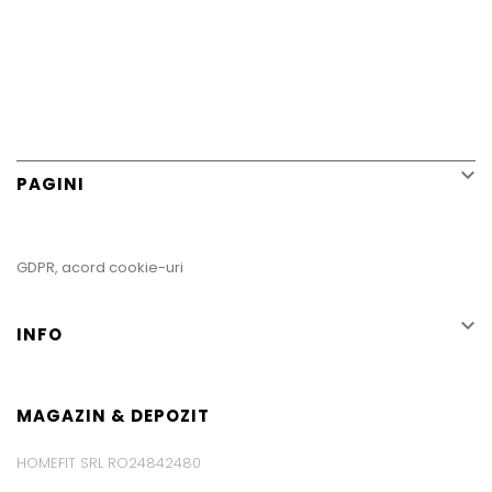

PAGINI
GDPR, acord cookie-uri

INFO
MAGAZIN & DEPOZIT
HOMEFIT SRL RO24842480