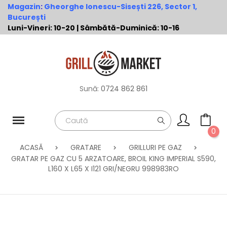
Magazin
:
Gheorghe Ionescu-Sisești 226, Sector 1,
București
Luni-Vineri: 10-20 | Sâmbătă-Duminică: 10-16
Sună:
0724 862 861
0
ACASĂ
GRATARE
GRILLURI PE GAZ
GRATAR PE GAZ CU 5 ARZATOARE, BROIL KING IMPERIAL S590,
L160 X L65 X I121 GRI/NEGRU 998983RO