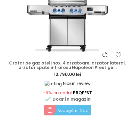
hea
Gratar pe gaz otel inox, 4 arzatoare, arzator lateral,
arzator spate infrarosu Napoleon Prestige...
13.790,00 lei
Niciun review
-5%
cu codul
BBQFEST

Doar în magazin
Adaugă în Coș