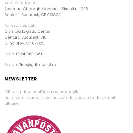
Adresă magazin:
Șoseaua Gheorghe Ionescu-Sisești nr. 226
Sector 1, București, CP 013824
Adresă depozit:
Olympia Logistic Center
Centura București 316
Glina, Ilfov, CP 077105
Sună:
0724 862 861
Scrie:
office@grillmarket.ro
NEWSLETTER
Află din prima noutățile sau promoțiile.
Nu te vom spama și nici nu vom da adresa ta de e-mail
altcuiva.