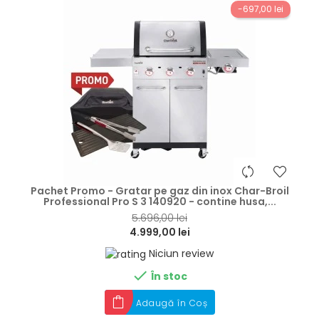
-697,00 lei
hea
Pachet Promo - Gratar pe gaz din inox Char-Broil
Professional Pro S 3 140920 - contine husa,...
5.696,00 lei
4.999,00 lei
Niciun review

În stoc
Adaugă în Coș