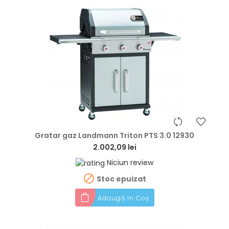
hea
Gratar gaz Landmann Triton PTS 3.0 12930
2.002,09 lei
Niciun review

Stoc epuizat
Adaugă în Coș