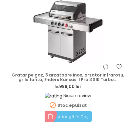
hea
Gratar pe gaz, 3 arzatoare inox, arzator infrarosu,
grile fonta, Enders Kansas II Pro 3 SIK Turbo...
5.999,00 lei
Niciun review

Stoc epuizat
Adaugă în Coș