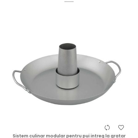
hea
Sistem culinar modular pentru pui intreg la gratar