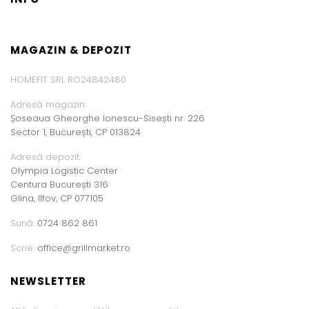
MAGAZIN & DEPOZIT
HOMEFIT SRL RO24842480
Adresă magazin:
Șoseaua Gheorghe Ionescu-Sisești nr. 226
Sector 1, București, CP 013824
Adresă depozit:
Olympia Logistic Center
Centura București 316
Glina, Ilfov, CP 077105
Sună:
0724 862 861
Scrie:
office@grillmarket.ro
NEWSLETTER