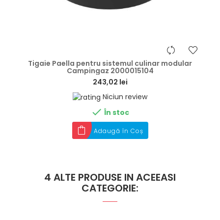
hea
Tigaie Paella pentru sistemul culinar modular
Campingaz 2000015104
243,02 lei
Niciun review

În stoc
Adaugă în Coș
4 ALTE PRODUSE IN ACEEASI
CATEGORIE: