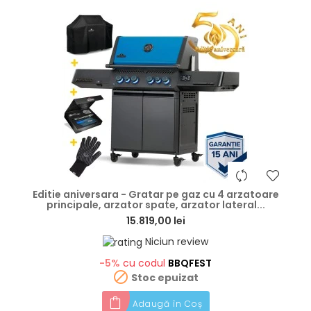
hea
Editie aniversara - Gratar pe gaz cu 4 arzatoare
principale, arzator spate, arzator lateral...
15.819,00 lei
Niciun review
-5%
cu codul
BBQFEST

Stoc epuizat
Adaugă în Coș