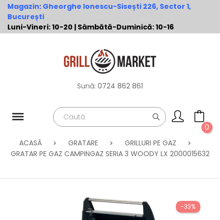
Magazin
:
Gheorghe Ionescu-Sisești 226, Sector 1,
București
Luni-Vineri: 10-20 | Sâmbătă-Duminică: 10-16
Sună:
0724 862 861
0
ACASĂ
GRATARE
GRILLURI PE GAZ
GRATAR PE GAZ CAMPINGAZ SERIA 3 WOODY LX 2000015632
-33%