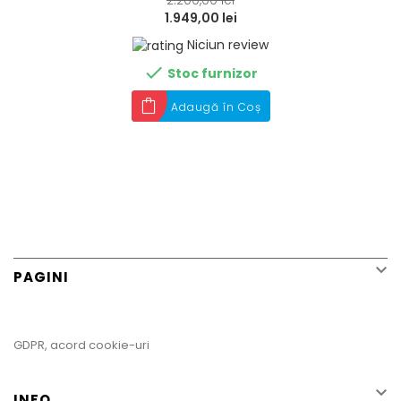
1.949,00 lei
Niciun review

Stoc furnizor
Adaugă în Coș

PAGINI
GDPR, acord cookie-uri

INFO