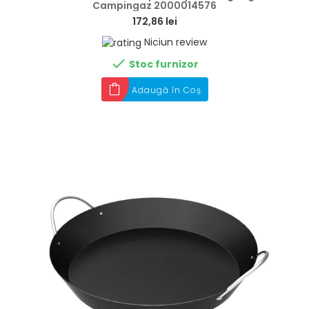
Campingaz 2000014576
172,86 lei
Niciun review

Stoc furnizor
Adaugă în Coș