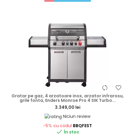
hea
Gratar pe gaz, 4 arzatoare inox, arzator infrarosu,
grile fonta, Enders Monroe Pro 4 SIK Turbo...
3.349,00 lei
Niciun review
-5%
cu codul
BBQFEST

În stoc