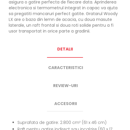
asigura o gatire perfecta de fiecare data. Aprinderea
electronica si termometrul integrat in capac va ajuta
sa pregatiti mancaruri perfect gatite. Gratarul Woody
LX are o baza din lemn de acacia, cu doua masute
laterale, un raft frontal si doua roti solide pentru a fi
usor transportat in orice parte a gradinii.
DETALII
CARACTERISTICI
REVIEW-URI
ACCESORII
Suprafata de gatire: 2.800 cm² (61 x 46 cm)
Raft pentru gatire indirect sau incalzire (
60 x 17