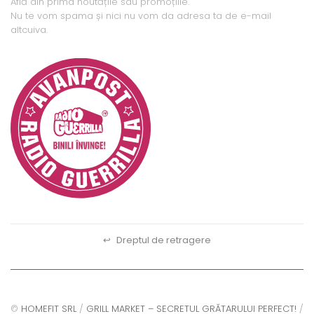
Află din prima noutățile sau promoțiile.
Nu te vom spama și nici nu vom da adresa ta de e-mail
altcuiva.
↩
Dreptul de retragere
©
HOMEFIT SRL
/
GRILL MARKET – SECRETUL GRĂTARULUI PERFECT!
/