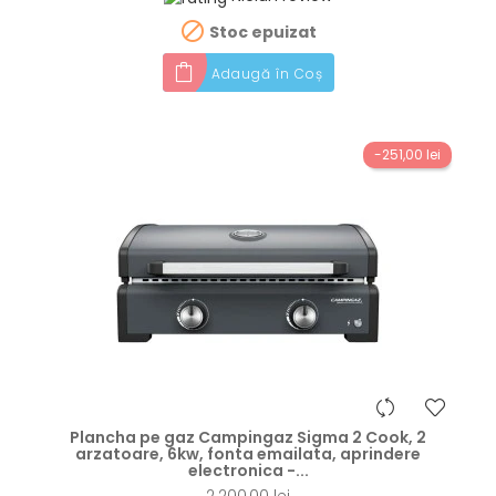

Stoc epuizat
Adaugă în Coș
-251,00 lei
hea
Plancha pe gaz Campingaz Sigma 2 Cook, 2
arzatoare, 6kw, fonta emailata, aprindere
electronica -...
2.200,00 lei