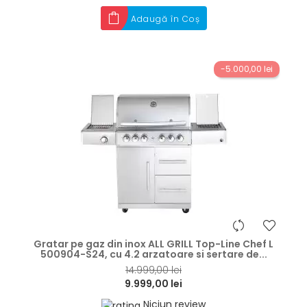
Adaugă în Coș
-5.000,00 lei
hea
Gratar pe gaz din inox ALL GRILL Top-Line Chef L
500904-S24, cu 4.2 arzatoare si sertare de...
14.999,00 lei
9.999,00 lei
Niciun review