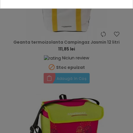
hea
Geanta termoizolanta Campingaz Jasmin 12 litri
111,85 lei
Niciun review

Stoc epuizat
Adaugă în Coș