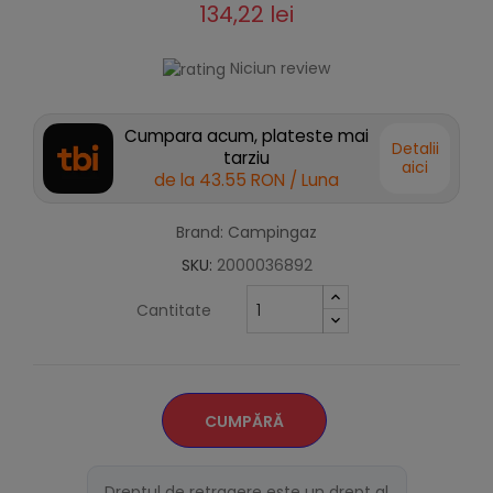
134,22 lei
Niciun review
Cumpara acum, plateste mai
Detalii
tarziu
aici
de la
43.55 RON
/ Luna
Brand: Campingaz
SKU:
2000036892
Cantitate
CUMPĂRĂ
Dreptul de retragere este un drept al