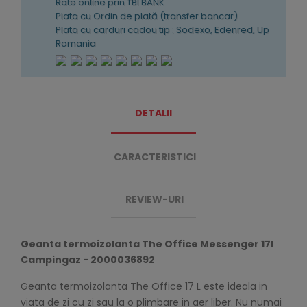
Rate online prin TBI BANK
Plata cu Ordin de plată (transfer bancar)
Plata cu carduri cadou tip : Sodexo, Edenred, Up
Romania
DETALII
CARACTERISTICI
REVIEW-URI
Geanta termoizolanta The Office Messenger 17l
Campingaz - 2000036892
Geanta termoizolanta The Office 17 L este ideala in
viata de zi cu zi sau la o plimbare in aer liber. Nu numai