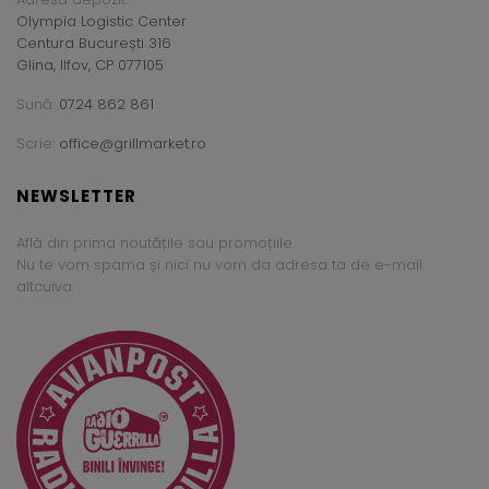
Olympia Logistic Center
Centura București 316
Glina, Ilfov, CP 077105
Sună:
0724 862 861
Scrie:
office@grillmarket.ro
NEWSLETTER
Află din prima noutățile sau promoțiile.
Nu te vom spama și nici nu vom da adresa ta de e-mail
altcuiva.