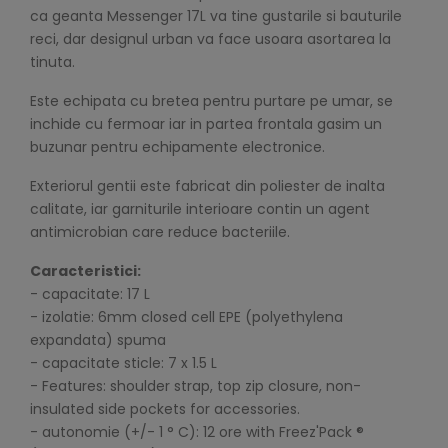
ca geanta Messenger 17L va tine gustarile si bauturile
reci, dar designul urban va face usoara asortarea la
tinuta.
Este echipata cu bretea pentru purtare pe umar, se
inchide cu fermoar iar in partea frontala gasim un
buzunar pentru echipamente electronice.
Exteriorul gentii este fabricat din poliester de inalta
calitate, iar garniturile interioare contin un agent
antimicrobian care reduce bacteriile.
Caracteristici:
- capacitate: 17 L
- izolatie: 6mm closed cell EPE (polyethylena
expandata) spuma
- capacitate sticle: 7 x 1.5 L
- Features: shoulder strap, top zip closure, non-
insulated side pockets for accessories.
- autonomie (+/- 1 ° C): 12 ore with Freez'Pack ®