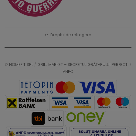
↩
Dreptul de retragere
©
HOMEFIT SRL
/
GRILL MARKET – SECRETUL GRĂTARULUI PERFECT!
/
ANPC