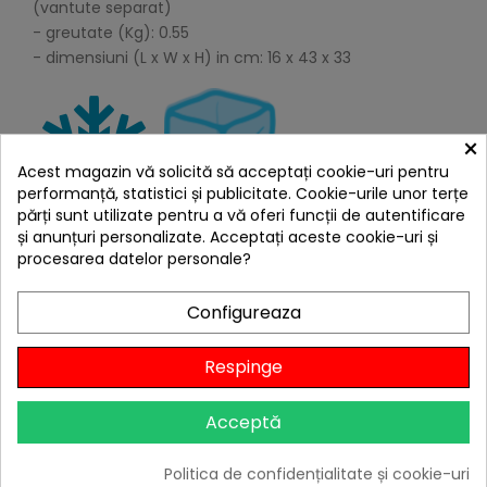
(vantute separat)
- greutate (Kg): 0.55
- dimensiuni (L x W x H) in cm: 16 x 43 x 33
×
Acest magazin vă solicită să acceptați cookie-uri pentru
performanță, statistici și publicitate. Cookie-urile unor terțe
părți sunt utilizate pentru a vă oferi funcții de autentificare
și anunțuri personalizate. Acceptați aceste cookie-uri și
4 ALTE PRODUSE IN ACEEASI
procesarea datelor personale?
CATEGORIE:
Configureaza
Respinge
Acceptă
Politica de confidențialitate și cookie-uri