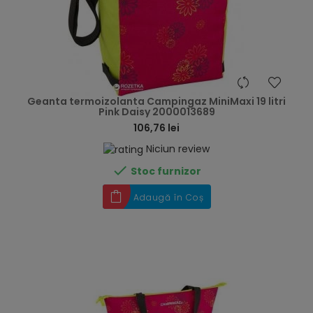
hea
Geanta termoizolanta Campingaz MiniMaxi 19 litri
Pink Daisy 2000013689
106,76 lei
Niciun review

Stoc furnizor
Adaugă în Coș