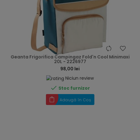
hea
Geanta Frigorifica Campingaz Fold'n Cool Minimaxi
20L - 2226977
98,00 lei
Niciun review

Stoc furnizor
Adaugă în Coș