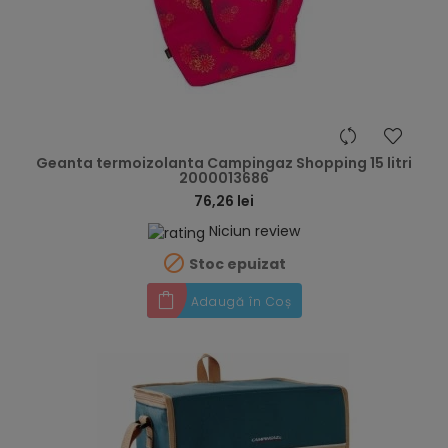
hea
Geanta termoizolanta Campingaz Shopping 15 litri
2000013686
76,26 lei
Niciun review

Stoc epuizat
Adaugă în Coș