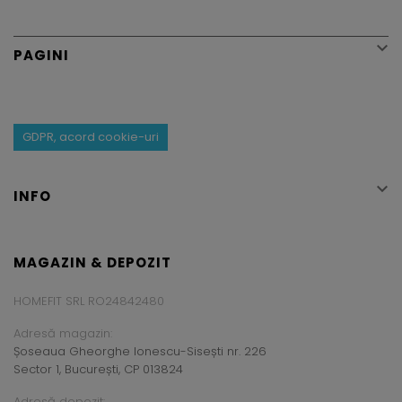

PAGINI
GDPR, acord cookie-uri

INFO
MAGAZIN & DEPOZIT
HOMEFIT SRL RO24842480
Adresă magazin:
Șoseaua Gheorghe Ionescu-Sisești nr. 226
Sector 1, București, CP 013824
Adresă depozit: