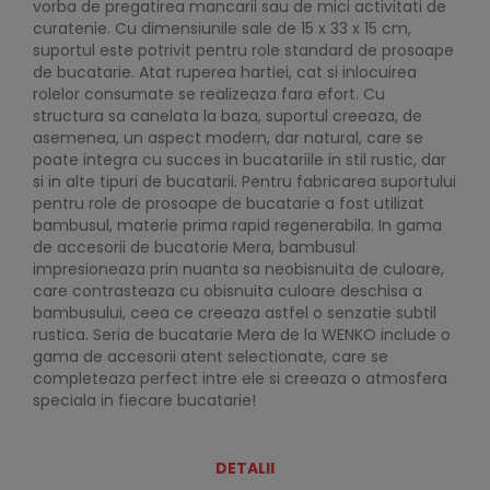
vorba de pregatirea mancarii sau de mici activitati de
curatenie. Cu dimensiunile sale de 15 x 33 x 15 cm,
suportul este potrivit pentru role standard de prosoape
de bucatarie. Atat ruperea hartiei, cat si inlocuirea
rolelor consumate se realizeaza fara efort. Cu
structura sa canelata la baza, suportul creeaza, de
asemenea, un aspect modern, dar natural, care se
poate integra cu succes in bucatariile in stil rustic, dar
si in alte tipuri de bucatarii. Pentru fabricarea suportului
pentru role de prosoape de bucatarie a fost utilizat
bambusul, materie prima rapid regenerabila. In gama
de accesorii de bucatorie Mera, bambusul
impresioneaza prin nuanta sa neobisnuita de culoare,
care contrasteaza cu obisnuita culoare deschisa a
bambusului, ceea ce creeaza astfel o senzatie subtil
rustica. Seria de bucatarie Mera de la WENKO include o
gama de accesorii atent selectionate, care se
completeaza perfect intre ele si creeaza o atmosfera
speciala in fiecare bucatarie!
DETALII