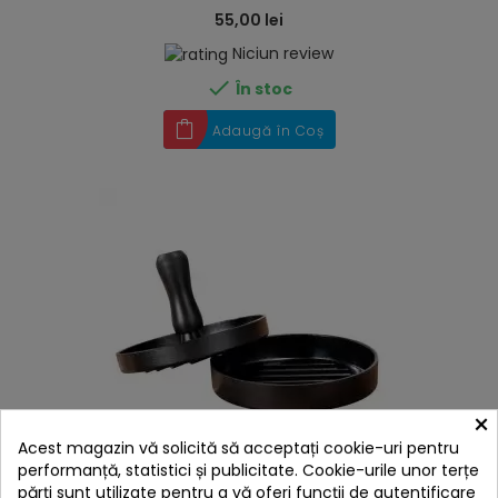
55,00 lei
Niciun review

În stoc
Adaugă în Coș
×
Acest magazin vă solicită să acceptați cookie-uri pentru
hea
performanță, statistici și publicitate. Cookie-urile unor terțe
părți sunt utilizate pentru a vă oferi funcții de autentificare
Presa pentru hamburger Patty Wenko Black Outdoor