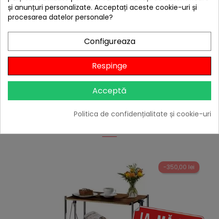
Kitchen 55065100
și anunțuri personalizate. Acceptați aceste cookie-uri și
procesarea datelor personale?
55,00 lei
Niciun review
Configureaza

În stoc
Respinge
Adaugă în Coș
Acceptă
4 ALTE PRODUSE IN ACEEASI
Politica de confidențialitate și cookie-uri
CATEGORIE:
-350,00 lei