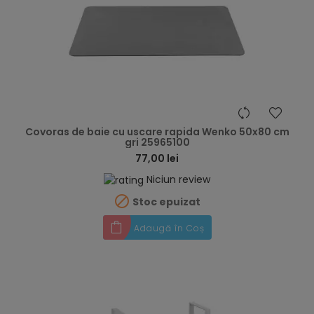
hea
Covoras de baie cu uscare rapida Wenko 50x80 cm
gri 25965100
77,00 lei
Niciun review

Stoc epuizat
Adaugă în Coș