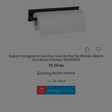
hea
Suport magnetic pentru rola de hartie Wenko Black
Outdoor Kitchen 55013100
75,00 lei
Niciun review

În stoc
Adaugă în Coș