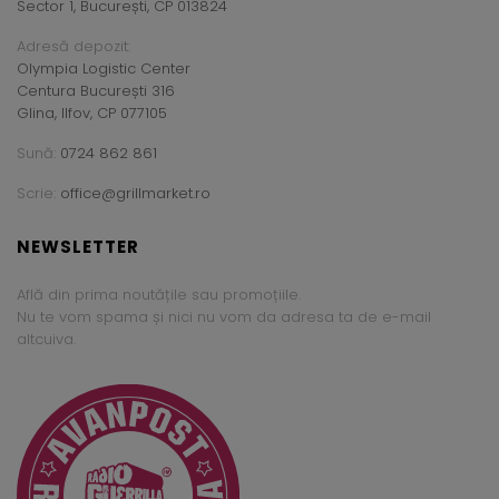
Sector 1, București, CP 013824
Adresă depozit:
Olympia Logistic Center
Centura București 316
Glina, Ilfov, CP 077105
Sună:
0724 862 861
Scrie:
office@grillmarket.ro
NEWSLETTER
Află din prima noutățile sau promoțiile.
Nu te vom spama și nici nu vom da adresa ta de e-mail
altcuiva.