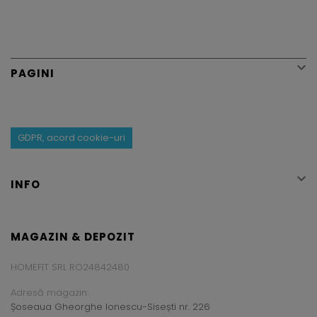

PAGINI
GDPR, acord cookie-uri

INFO
MAGAZIN & DEPOZIT
HOMEFIT SRL RO24842480
Adresă magazin:
Șoseaua Gheorghe Ionescu-Sisești nr. 226