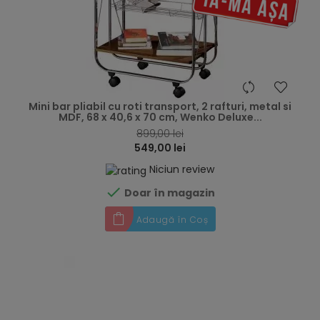
hea
Mini bar pliabil cu roti transport, 2 rafturi, metal si
MDF, 68 x 40,6 x 70 cm, Wenko Deluxe...
899,00 lei
549,00 lei
Niciun review

Doar în magazin
Adaugă în Coș