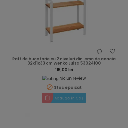
hea
Raft de bucatarie cu 2 niveluri din lemn de acacia
32x11x33 cm Wenko Luisa 53024100
115,00 lei
Niciun review

Stoc epuizat
Adaugă în Coș