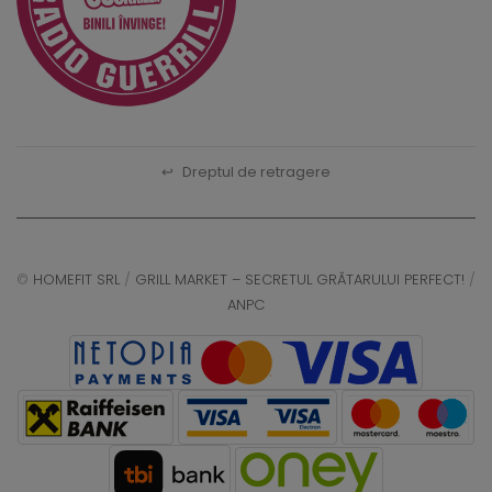
↩
Dreptul de retragere
©
HOMEFIT SRL
/
GRILL MARKET – SECRETUL GRĂTARULUI PERFECT!
/
ANPC