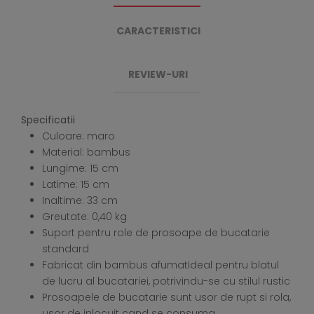
CARACTERISTICI
REVIEW-URI
Specificatii
Culoare: maro
Material: bambus
Lungime: 15 cm
Latime: 15 cm
Inaltime: 33 cm
Greutate: 0,40 kg
Suport pentru role de prosoape de bucatarie
standard
Fabricat din bambus afumatIdeal pentru blatul
de lucru al bucatariei, potrivindu-se cu stilul rustic
Prosoapele de bucatarie sunt usor de rupt si rola,
usor de inlocuit cand se consuma