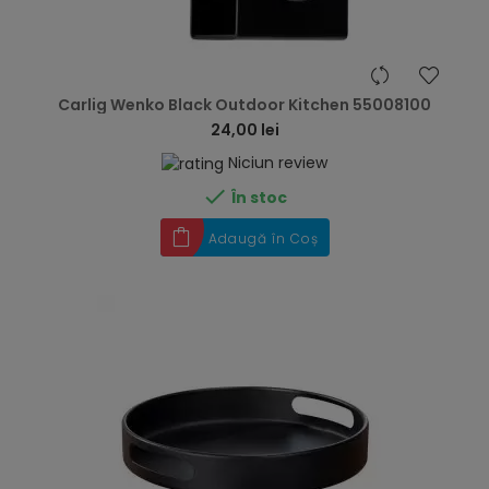
hea
Carlig Wenko Black Outdoor Kitchen 55008100
24,00 lei
Niciun review

În stoc
Adaugă în Coș