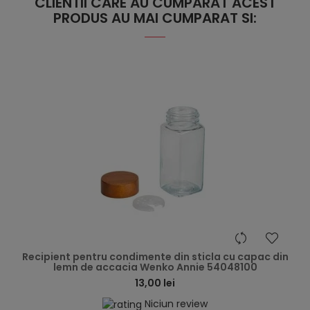
CLIENTII CARE AU CUMPARAT ACEST
PRODUS AU MAI CUMPARAT SI:
hea
Recipient pentru condimente din sticla cu capac din
lemn de accacia Wenko Annie 54048100
13,00 lei
Niciun review