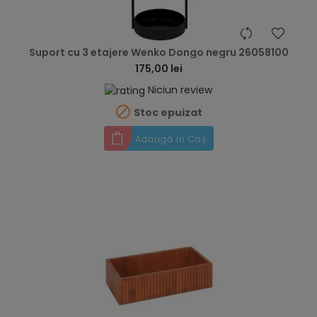
hea
Suport cu 3 etajere Wenko Dongo negru 26058100
175,00 lei
Niciun review

Stoc epuizat
Adaugă în Coș