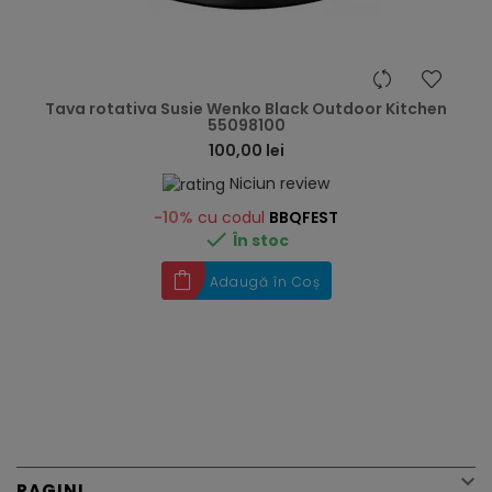
hea
Tava rotativa Susie Wenko Black Outdoor Kitchen
55098100
100,00 lei
Niciun review
-10%
cu codul
BBQFEST

În stoc
Adaugă în Coș

PAGINI