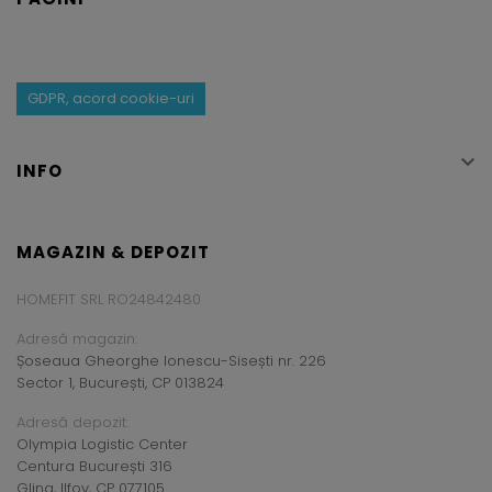
GDPR, acord cookie-uri

INFO
MAGAZIN & DEPOZIT
HOMEFIT SRL RO24842480
Adresă magazin:
Șoseaua Gheorghe Ionescu-Sisești nr. 226
Sector 1, București, CP 013824
Adresă depozit:
Olympia Logistic Center
Centura București 316
Glina, Ilfov, CP 077105