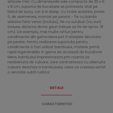
articole mici. Cu dimensiunile sale compacte de 30 x 6
x 8 cm, suportul de bucatarie se potriveste atat pe
blatul de lucru, cat si in dulap. Cu toate acestea, poate
fi, de asemenea, montat pe perete - fie cu banda
adeziva fata-verso (inclusa), fie cu suruburi (nu sunt
incluse, distanta dintre gauri trebuie sa fie de aprox. 19
cm). De exemplu, mai multe rafturi pentru
condimente din gama Mera pot fi aranjate decorativ
pe perete. Pentru realizarea suportului pentru
condimente a fost utilizat bambusul, materie prima
rapid regenerabila. In gama de accesorii de bucatorie
Mera, bambusul impresioneaza prin nuanta sa
neobisnuita de culoare, care contrasteaza cu obisnuita
culoare deschisa a bambusului, ceea ce creeaza astfel
o senzatie subtil rustica.
DETALII
CARACTERISTICI