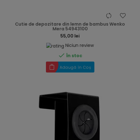
hea
Cutie de depozitare din lemn de bambus Wenko
Mera 54943100
55,00 lei
Niciun review

În stoc
Adaugă în Coș