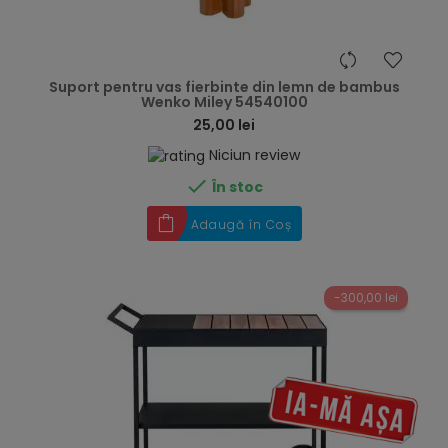
hea
Suport pentru vas fierbinte din lemn de bambus
Wenko Miley 54540100
25,00 lei
Niciun review

În stoc
Adaugă în Coș
-300,00 lei