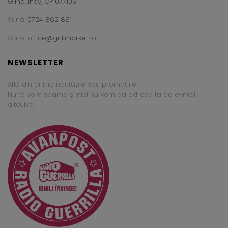
Glina, Ilfov, CP 077105
Sună:
0724 862 861
Scrie:
office@grillmarket.ro
NEWSLETTER
Află din prima noutățile sau promoțiile.
Nu te vom spama și nici nu vom da adresa ta de e-mail
altcuiva.