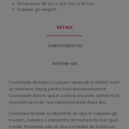
Dimensiuni: 80 cm L x0,5 cm I x 50 cm
Culoare: gri elegant
DETALII
CARACTERISTICI
REVIEW-URI
Covorasele de baie cu uscare rapida de la WENKO sunt
un adevarat castig pentru baia dumneavoastra!
Covorasele absorb apa in cateva secunde, astfel incat
va puteti usca din nou rapid picioarele dupa dus.
Covorasul de baie cu absorbtie de apa, in culoarea gri
modern, creeaza o adevarata atmosfera de bun-gust
in baie. Picioarele ude se usuca imediat de indata ce