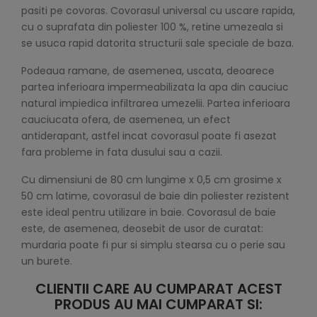
pasiti pe covoras. Covorasul universal cu uscare rapida,
cu o suprafata din poliester 100 %, retine umezeala si
se usuca rapid datorita structurii sale speciale de baza.
Podeaua ramane, de asemenea, uscata, deoarece
partea inferioara impermeabilizata la apa din cauciuc
natural impiedica infiltrarea umezelii. Partea inferioara
cauciucata ofera, de asemenea, un efect
antiderapant, astfel incat covorasul poate fi asezat
fara probleme in fata dusului sau a cazii.
Cu dimensiuni de 80 cm lungime x 0,5 cm grosime x
50 cm latime, covorasul de baie din poliester rezistent
este ideal pentru utilizare in baie. Covorasul de baie
este, de asemenea, deosebit de usor de curatat:
murdaria poate fi pur si simplu stearsa cu o perie sau
un burete.
CLIENTII CARE AU CUMPARAT ACEST
PRODUS AU MAI CUMPARAT SI: