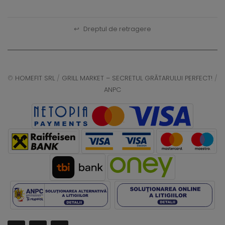
↩
Dreptul de retragere
©
HOMEFIT SRL
/
GRILL MARKET – SECRETUL GRĂTARULUI PERFECT!
/
ANPC