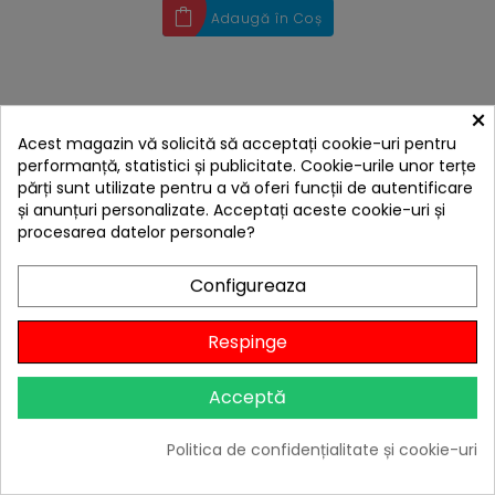
Adaugă în Coș
×
4 ALTE PRODUSE IN ACEEASI
CATEGORIE:
Acest magazin vă solicită să acceptați cookie-uri pentru
performanță, statistici și publicitate. Cookie-urile unor terțe
părți sunt utilizate pentru a vă oferi funcții de autentificare
și anunțuri personalizate. Acceptați aceste cookie-uri și
procesarea datelor personale?
Configureaza
Respinge
Acceptă
Politica de confidențialitate și cookie-uri