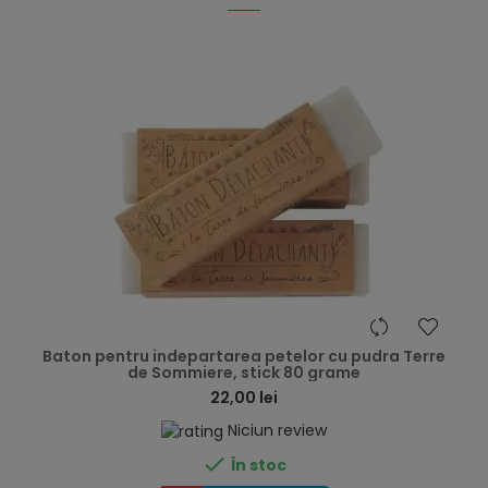
hea
Baton pentru indepartarea petelor cu pudra Terre
de Sommiere, stick 80 grame
22,00 lei
Niciun review

În stoc