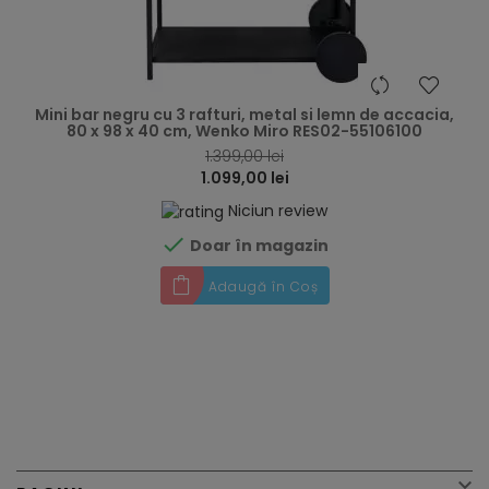
hea
Mini bar negru cu 3 rafturi, metal si lemn de accacia,
80 x 98 x 40 cm, Wenko Miro RES02-55106100
1.399,00 lei
1.099,00 lei
Niciun review

Doar în magazin
Adaugă în Coș
