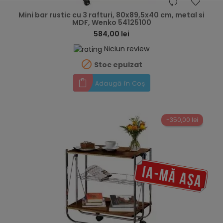
hea
Mini bar rustic cu 3 rafturi, 80x89,5x40 cm, metal si
MDF, Wenko 54125100
584,00 lei
Niciun review

Stoc epuizat
Adaugă în Coș
-350,00 lei