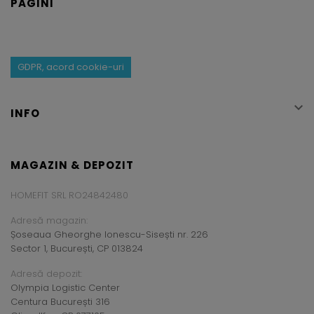
PAGINI
GDPR, acord cookie-uri

INFO
MAGAZIN & DEPOZIT
HOMEFIT SRL RO24842480
Adresă magazin:
Șoseaua Gheorghe Ionescu-Sisești nr. 226
Sector 1, București, CP 013824
Adresă depozit:
Olympia Logistic Center
Centura București 316