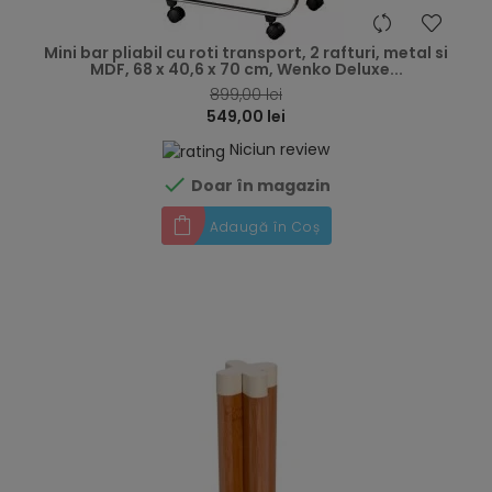
hea
Mini bar pliabil cu roti transport, 2 rafturi, metal si
MDF, 68 x 40,6 x 70 cm, Wenko Deluxe...
899,00 lei
549,00 lei
Niciun review

Doar în magazin
Adaugă în Coș