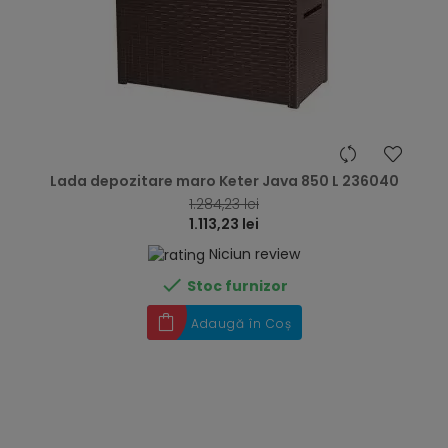
hea
Lada depozitare maro Keter Java 850 L 236040
1.284,23 lei
1.113,23 lei
Niciun review

Stoc furnizor
Adaugă în Coș