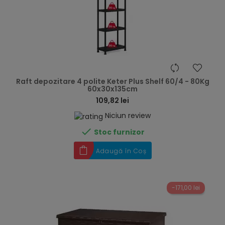
hea
Raft depozitare 4 polite Keter Plus Shelf 60/4 - 80Kg
60x30x135cm
109,82 lei
Niciun review

Stoc furnizor
Adaugă în Coș
-171,00 lei