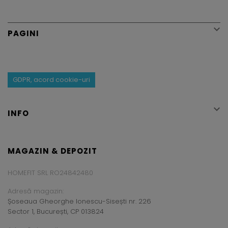

PAGINI
GDPR, acord cookie-uri

INFO
MAGAZIN & DEPOZIT
HOMEFIT SRL RO24842480
Adresă magazin:
Șoseaua Gheorghe Ionescu-Sisești nr. 226
Sector 1, București, CP 013824