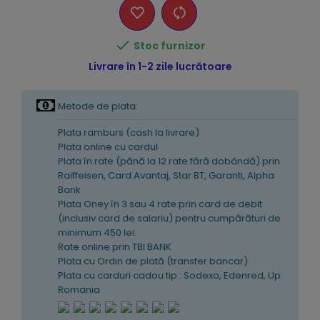

Stoc furnizor
Livrare în 1-2 zile lucrătoare
Metode de plata:
Plata ramburs (cash la livrare)
Plata online cu cardul
Plata în rate (pănă la 12 rate fără dobândă) prin
Raiffeisen, Card Avantaj, Star BT, Garanti, Alpha
Bank
Plata Oney în 3 sau 4 rate prin card de debit
(inclusiv card de salariu) pentru cumpărături de
minimum 450 lei.
Rate online prin TBI BANK
Plata cu Ordin de plată (transfer bancar)
Plata cu carduri cadou tip : Sodexo, Edenred, Up
Romania