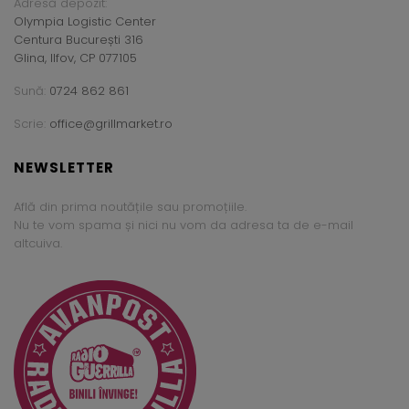
Adresă depozit:
Olympia Logistic Center
Centura București 316
Glina, Ilfov, CP 077105
Sună:
0724 862 861
Scrie:
office@grillmarket.ro
NEWSLETTER
Află din prima noutățile sau promoțiile.
Nu te vom spama și nici nu vom da adresa ta de e-mail
altcuiva.