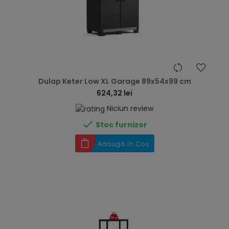
hea
Dulap Keter Low XL Garage 89x54x99 cm
624,32 lei
Niciun review

Stoc furnizor
Adaugă în Coș