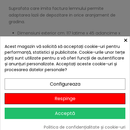
Suprafata care imita factura lemnului permite
adaptarea lazii de depozitare in orice aranjament de
gradina.
Dimensiuni exterior cm: 117 latime x 45 adancime x
×
57,5 inaltime
Acest magazin vă solicită să acceptați cookie-uri pentru
Dimensiuni interior cm: 116,5 latime x 44,8
performanță, statistici și publicitate. Cookie-urile unor terțe
adancime x 57,3 inaltime
părți sunt utilizate pentru a vă oferi funcții de autentificare
4 ALTE PRODUSE IN ACEEASI
și anunțuri personalizate. Acceptați aceste cookie-uri și
procesarea datelor personale?
CATEGORIE:
Configureaza
Respinge
Acceptă
Politica de confidențialitate și cookie-uri