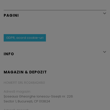

PAGINI
GDPR, acord cookie-uri

INFO
MAGAZIN & DEPOZIT
HOMEFIT SRL RO24842480
Adresă magazin:
Șoseaua Gheorghe Ionescu-Sisești nr. 226
Sector 1, București, CP 013824