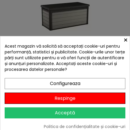
×
Acest magazin vă solicită să acceptați cookie-uri pentru
hea
performanță, statistici și publicitate. Cookie-urile unor terțe
Lada depozitare gri Keter Denali DuoTech 570 L
părți sunt utilizate pentru a vă oferi funcții de autentificare
1.095,10 lei
și anunțuri personalizate. Acceptați aceste cookie-uri și
procesarea datelor personale?
Niciun review

Stoc furnizor
Configureaza
Adaugă în Coș
Respinge
Acceptă
Politica de confidențialitate și cookie-uri