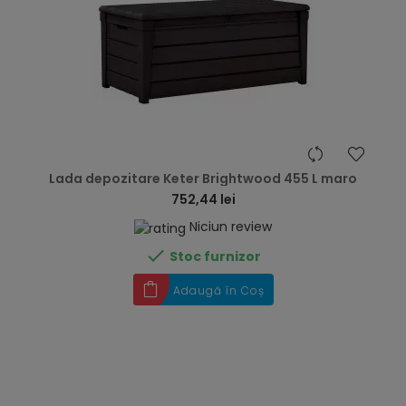
hea
Lada depozitare Keter Brightwood 455 L maro
752,44 lei
Niciun review

Stoc furnizor
Adaugă în Coș