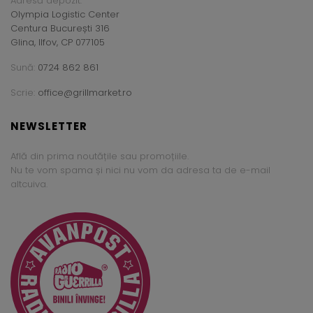
Adresă depozit:
Olympia Logistic Center
Centura București 316
Glina, Ilfov, CP 077105
Sună:
0724 862 861
Scrie:
office@grillmarket.ro
NEWSLETTER
Află din prima noutățile sau promoțiile.
Nu te vom spama și nici nu vom da adresa ta de e-mail
altcuiva.