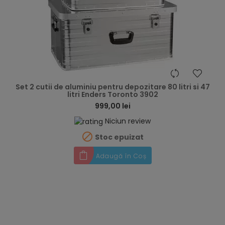
hea
Set 2 cutii de aluminiu pentru depozitare 80 litri si 47
litri Enders Toronto 3902
999,00 lei
Niciun review

Stoc epuizat
Adaugă în Coș