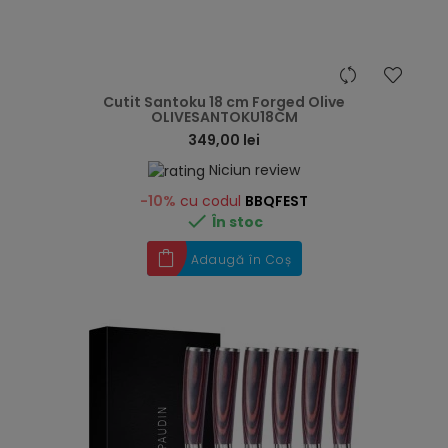
hea
Cutit Santoku 18 cm Forged Olive
OLIVESANTOKU18CM
349,00 lei
Niciun review
-10%
cu codul
BBQFEST

În stoc
Adaugă în Coș