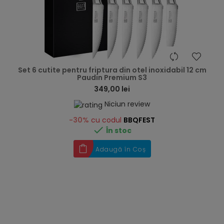
hea
Set 6 cutite pentru friptura din otel inoxidabil 12 cm
Paudin Premium S3
349,00 lei
Niciun review
-30%
cu codul
BBQFEST

În stoc
Adaugă în Coș