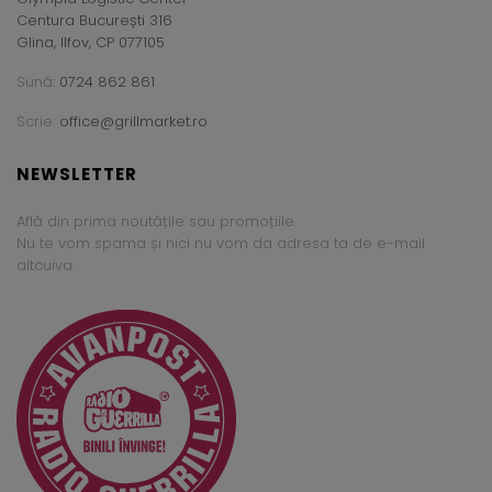
Centura București 316
Glina, Ilfov, CP 077105
Sună:
0724 862 861
Scrie:
office@grillmarket.ro
NEWSLETTER
Află din prima noutățile sau promoțiile.
Nu te vom spama și nici nu vom da adresa ta de e-mail
altcuiva.