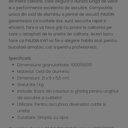
de inalta calitate, care asigura o durata lunga de viata
si o performanta excelenta de ascutire. Compozitia
unica din oxid de aluminiu a pietrei de ascutit PAUDIN
garanteaza ca cutitele dvs. sunt ascutite rapid si
eficient, fara a va face griji cu privire la calitatea pe
care o asteptati de la unelte de calitate. Acest lucru
face ca PAUDIN KW1 sa fie o alegere fiabila atat pentru
bucatarii amatori, cat si pentru profesionisti.
Specificatii:
Dimensiune granularitate: 1000/6000
Material: Oxid de aluminiu
Dimensiuni: 21 x 9 x 5,5 cm
Greutate 1 kg
Include: Baza din cauciuc si ghidaj pentru unghiul
de ascutire a cutitelor
Utilizare: Pentru ascutirea diverselor cutite si
unelte
Curatare: Simpla, cu apa