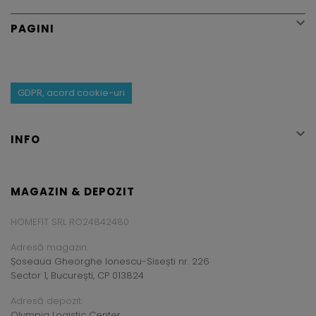

PAGINI
GDPR, acord cookie-uri

INFO
MAGAZIN & DEPOZIT
HOMEFIT SRL RO24842480
Adresă magazin:
Șoseaua Gheorghe Ionescu-Sisești nr. 226
Sector 1, București, CP 013824
Adresă depozit:
Olympia Logistic Center