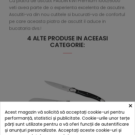
Cu piatra de ascutit PAUDIN KW1 Premium 1000/6000
veti avea parte de o experienta excelenta de ascutire.
Ascutiti-va din nou cutitele si bucurati-va de confortul
pe care aceasta piatra de ascutit il aduce in
bucataria dvs.!
4 ALTE PRODUSE IN ACEEASI
CATEGORIE:
×
Acest magazin vă solicită să acceptați cookie-uri pentru
performanță, statistici și publicitate. Cookie-urile unor terțe
părți sunt utilizate pentru a vă oferi funcții de autentificare
și anunțuri personalizate. Acceptați aceste cookie-uri și