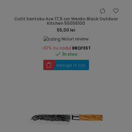
hea
Cutit Santoku Ace 17,5 cm Wenko Black Outdoor
Kitchen 55056100
55,00 lei
Niciun review
-10%
cu codul
BBQFEST

În stoc
Adaugă în Coș