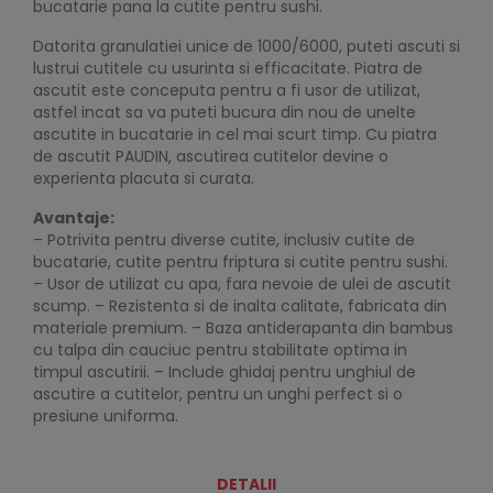
bucatarie pana la cutite pentru sushi.
Datorita granulatiei unice de 1000/6000, puteti ascuti si
lustrui cutitele cu usurinta si efficacitate. Piatra de
ascutit este conceputa pentru a fi usor de utilizat,
astfel incat sa va puteti bucura din nou de unelte
ascutite in bucatarie in cel mai scurt timp. Cu piatra
de ascutit PAUDIN, ascutirea cutitelor devine o
experienta placuta si curata.
Avantaje:
– Potrivita pentru diverse cutite, inclusiv cutite de
bucatarie, cutite pentru friptura si cutite pentru sushi.
– Usor de utilizat cu apa, fara nevoie de ulei de ascutit
scump. – Rezistenta si de inalta calitate, fabricata din
materiale premium. – Baza antiderapanta din bambus
cu talpa din cauciuc pentru stabilitate optima in
timpul ascutirii. – Include ghidaj pentru unghiul de
ascutire a cutitelor, pentru un unghi perfect si o
presiune uniforma.
DETALII