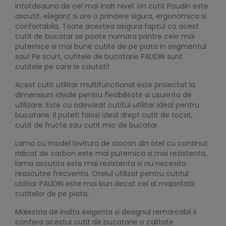
intotdeauna de cel mai inalt nivel. Un cutit Paudin este
ascutit, elegant si are o prindere sigura, ergonomica si
confortabila. Toate acestea asigura faptul ca acest
cutit de bucatar se poate numara printre cele mai
puternice si mai bune cutite de pe piata in segmentul
sau! Pe scurt, cutitele de bucatarie PAUDIN sunt
cutitele pe care le cautati!
Acest cutit utilitar multifunctional este proiectat la
dimensiuni ideale pentru flexibilitate si usurinta de
utilizare. Este cu adevarat cutitul utilitar ideal pentru
bucatarie. Il puteti folosi ideal drept cutit de tocat,
cutit de fructe sau cutit mic de bucatar.
Lama cu model lovitura de ciocan din otel cu continut
ridicat de carbon este mai puternica si mai rezistenta,
lama ascutita este mai rezistenta si nu necesita
reascutire frecventa. Otelul utilizat pentru cutitul
utilitar PAUDIN este mai bun decat cel al majoritatii
cutitelor de pe piata.
Maiestria de inalta exigenta si designul remarcabil ii
confera acestui cutit de bucatarie o calitate