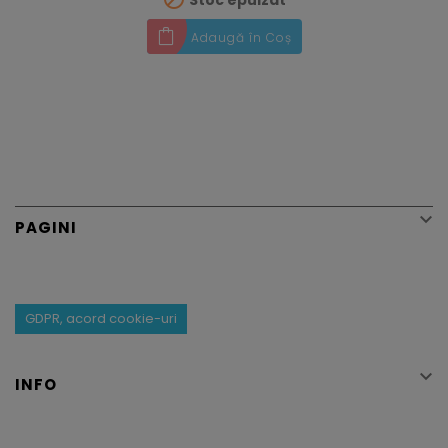
Adaugă în Coș

PAGINI
GDPR, acord cookie-uri

INFO