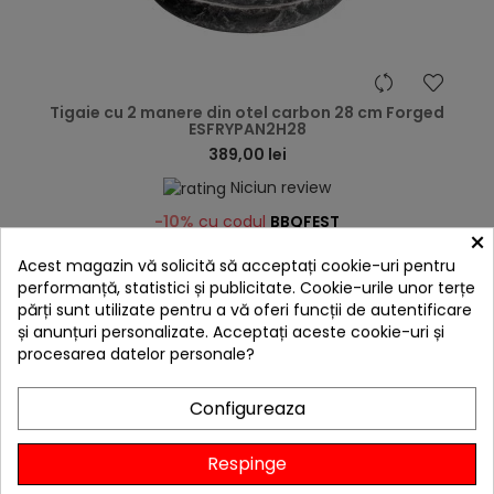
hea
Tigaie cu 2 manere din otel carbon 28 cm Forged
ESFRYPAN2H28
389,00 lei
Niciun review
-10%
cu codul
BBQFEST
×

În stoc
Acest magazin vă solicită să acceptați cookie-uri pentru
performanță, statistici și publicitate. Cookie-urile unor terțe
Adaugă în Coș
părți sunt utilizate pentru a vă oferi funcții de autentificare
și anunțuri personalizate. Acceptați aceste cookie-uri și
procesarea datelor personale?
4 ALTE PRODUSE IN ACEEASI
Configureaza
CATEGORIE:
Respinge