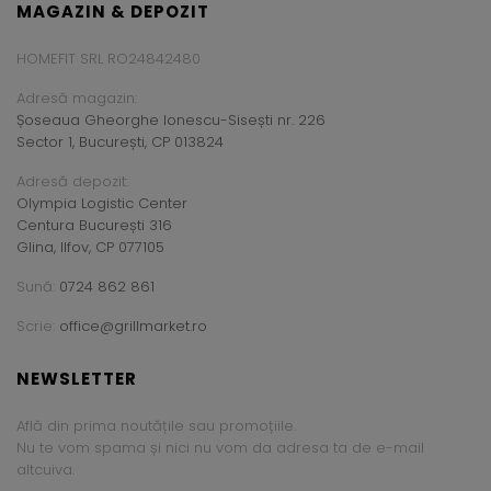
MAGAZIN & DEPOZIT
HOMEFIT SRL RO24842480
Adresă magazin:
Șoseaua Gheorghe Ionescu-Sisești nr. 226
Sector 1, București, CP 013824
Adresă depozit:
Olympia Logistic Center
Centura București 316
Glina, Ilfov, CP 077105
Sună:
0724 862 861
Scrie:
office@grillmarket.ro
NEWSLETTER
Află din prima noutățile sau promoțiile.
Nu te vom spama și nici nu vom da adresa ta de e-mail
altcuiva.