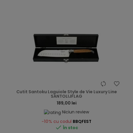
hea
Cutit Santoku Laguiole Style de Vie Luxury Line
SANTOLIJFLAG
189,00 lei
Niciun review
-10%
cu codul
BBQFEST

În stoc