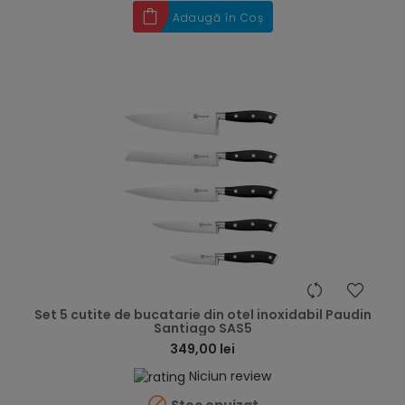
Adaugă în Coș
hea
Set 5 cutite de bucatarie din otel inoxidabil Paudin
Santiago SAS5
349,00 lei
Niciun review

Stoc epuizat