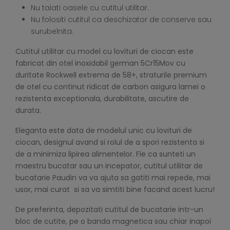
Nu taiati oasele cu cutitul utilitar.
Nu folositi cutitul ca deschizator de conserve sau
surubelnita.
Cutitul utilitar cu model cu lovituri de ciocan este
fabricat din otel inoxidabil german 5Cr15Mov cu
duritate Rockwell extrema de 58+, straturile premium
de otel cu continut ridicat de carbon asigura lamei o
rezistenta exceptionala, durabilitate, ascutire de
durata.
Eleganta este data de modelul unic cu lovituri de
ciocan, designul avand si rolul de a spori rezistenta si
de a minimiza lipirea alimentelor. Fie ca sunteti un
maestru bucatar sau un incepator, cutitul utilitar de
bucatarie Paudin va va ajuta sa gatiti mai repede, mai
usor, mai curat si sa va simtiti bine facand acest lucru!
De preferinta, depozitati cutitul de bucatarie intr-un
bloc de cutite, pe o banda magnetica sau chiar inapoi