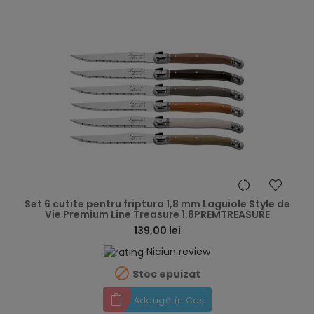
hea
Set 6 cutite pentru friptura 1,8 mm Laguiole Style de
Vie Premium Line Treasure 1.8PREMTREASURE
139,00 lei
Niciun review

Stoc epuizat
Adaugă în Coș