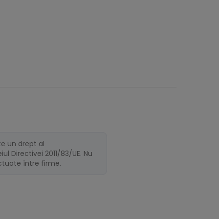
te un drept al
ul Directivei 2011/83/UE. Nu
ectuate între firme.