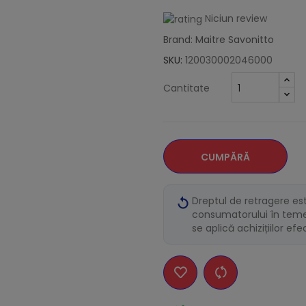
Niciun review
Brand: Maitre Savonitto
SKU:
120030002046000
Cantitate
CUMPĂRĂ
Dreptul de retragere es
consumatorului în temei
se aplică achizițiilor ef