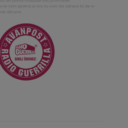
flă din prima noutățile sau promoțiile.
u te vom spama și nici nu vom da adresa ta de e-
ail altcuiva.