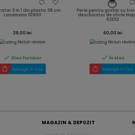
heart
ratar 3 in 1 din plastic 38 cm
Perie pentru gratar cu trei 
Landmann 10900
deschizator de sticle Na
62012
29,00 lei
60,00 lei
Niciun review
Niciun revie


Stoc furnizor
În stoc
Adaugă în Coș
Adaugă în Coș
MAGAZIN & DEPOZIT