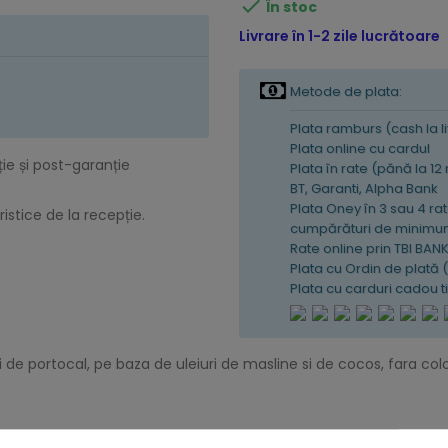

În stoc
Livrare în 1-2 zile lucrătoare
Metode de plata:
Plata ramburs (cash la l
Plata online cu cardul
ție și post-garanție
Plata în rate (pănă la 12
BT, Garanti, Alpha Bank
Plata Oney în 3 sau 4 rat
istice de la recepție.
cumpărături de minimum
Rate online prin TBI BAN
Plata cu Ordin de plată 
Plata cu carduri cadou 
 portocal, pe baza de uleiuri de masline si de cocos, fara colora