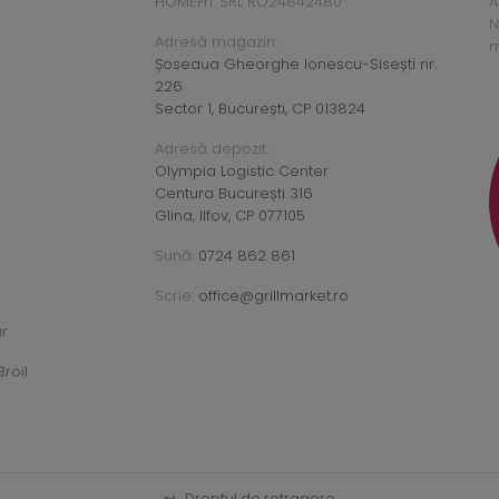
HOMEFIT SRL RO24842480
A
N
Adresă magazin:
m
Șoseaua Gheorghe Ionescu-Sisești nr.
226
Sector 1, București, CP 013824
Adresă depozit:
Olympia Logistic Center
Centura București 316
Glina, Ilfov, CP 077105
Sună:
0724 862 861
Scrie:
office@grillmarket.ro
ar
roil
↩
Dreptul de retragere