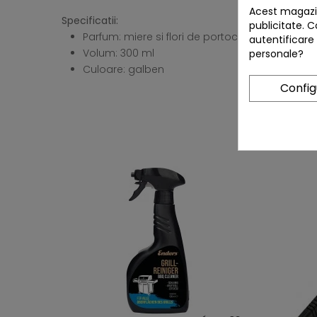
Acest magazin
Specificatii:
publicitate. C
Parfum: miere si flori de portocal, pe baza de 
autentificare
Volum: 300 ml
personale?
Culoare: galben
Confi