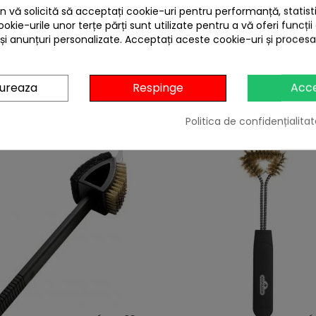
 vă solicită să acceptați cookie-uri pentru performanță, statistic
ookie-urile unor terțe părți sunt utilizate pentru a vă oferi funcții
uleiuri de masline si de cocos
 și anunțuri personalizate. Acceptați aceste cookie-uri și proces
gureaza
Respinge
Acc
4 ALTE PRODUSE IN ACEEASI CATEGORIE:
Politica de confidențialitat