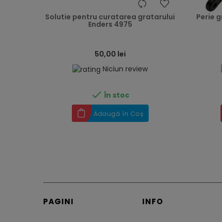
heart
Solutie pentru curatarea gratarului
Perie g
Enders 4975
50,00 lei
Niciun review

În stoc
Adaugă în Coș
PAGINI
INFO