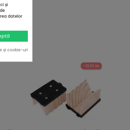
i și
 de
area datelor
eptă
e și cookie-uri
-10,00 lei