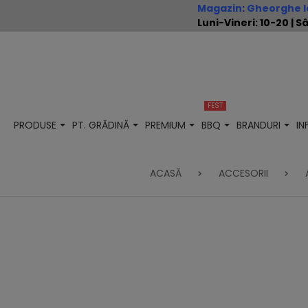
Magazin
:
Gheorghe Io
Luni-Vineri: 10-20 |
FEST
PRODUSE
PT. GRĂDINĂ
PREMIUM
BBQ
BRANDURI
I
ACASĂ
ACCESORII