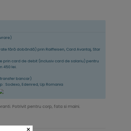
ivrare)
 rate fără dobândă) prin Raiffeisen, Card Avantaj, Star
e prin card de debit (inclusiv card de salariu) pentru
 450 lei.
K
(transfer bancar)
tip : Sodexo, Edenred, Up Romania
nti. Potrivit pentru corp, fata si maini.
×