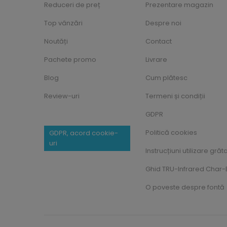
Reduceri de preț
Prezentare magazin
Top vânzări
Despre noi
Noutăți
Contact
Pachete promo
Livrare
Blog
Cum plătesc
Review-uri
Termeni și condiții
GDPR
Politică cookies
GDPR, acord cookie-
uri
Instrucțiuni utilizare grăt
Ghid TRU-Infrared Char-B
O poveste despre fontă