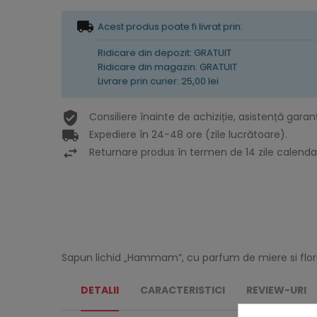
Acest produs poate fi livrat prin:
Ridicare din depozit: GRATUIT
Ridicare din magazin: GRATUIT
Livrare prin curier: 25,00 lei
Consiliere înainte de achiziție, asistență garan
Expediere în 24-48 ore (zile lucrătoare).
Returnare produs în termen de 14 zile calendar
Sapun lichid „Hammam”, cu parfum de miere si flori de
DETALII
CARACTERISTICI
REVIEW-URI