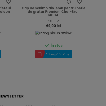
heart
heart
fete si
Cap de schimb din lemn pentru perie
poleon
de gratar Premium Char-Broil
140041
79,00 lei
69,00 lei
w
Niciun review

În stoc
Adaugă în Coș
NEWSLETTER