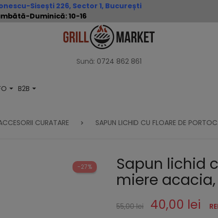
nescu-Sisești 226, Sector 1, București
 Sâmbătă-Duminică: 10-16
Sună:
0724 862 861
NFO
B2B
ACCESORII CURATARE
SAPUN LICHID CU FLOARE DE PORTOCA
Sapun lichid c
-27%
miere acacia, 
40,00 lei
55,00 lei
RE