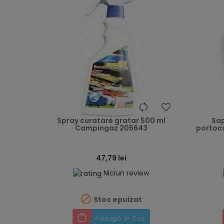
heart
Spray curatare gratar 500 ml
Sap
Campingaz 205643
portocal
47,79 lei
Niciun review

Stoc epuizat
Adaugă în Coș