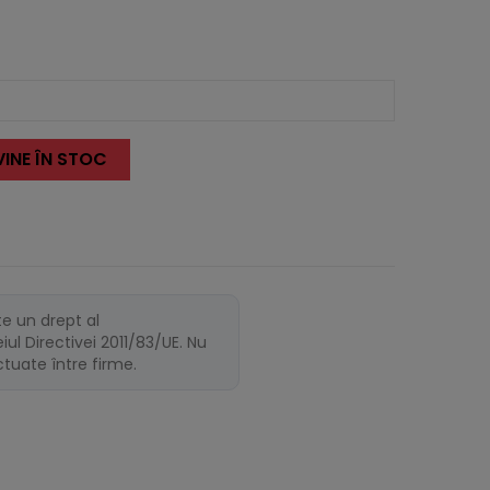
INE ÎN STOC
te un drept al
ul Directivei 2011/83/UE. Nu
ectuate între firme.