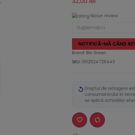
32,00 lei
Niciun review
NOTIFICĂ-MĂ CÂND REV
Brand: Bio Green
SKU:
0612524726443
Dreptul de retragere es
consumatorului în temei
se aplică achizițiilor ef