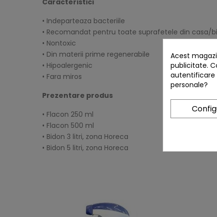
Caracteristici
• Indeparteaza bacteriile
• Recomandat pentru toate suprafetele din casa/b
• Nontoxic
• Din materii prime regenerabile
Acest magazin
publicitate. C
• Hipoalergenic
autentificare
• Fara miros
personale?
Prezentare produs
Confi
• Flacon 250 ml
• Flacon 500 ml
• Bidon 3 litri, zona Horeca
• Bidon 5 litri, zona Horeca