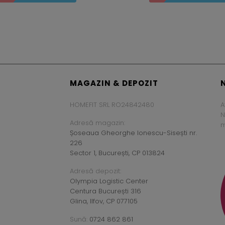
MAGAZIN & DEPOZIT
HOMEFIT SRL RO24842480
A
N
Adresă magazin:
m
Șoseaua Gheorghe Ionescu-Sisești nr.
226
Sector 1, București, CP 013824
Adresă depozit:
Olympia Logistic Center
Centura București 316
Glina, Ilfov, CP 077105
Sună:
0724 862 861