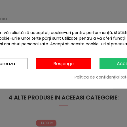
irou
 vă solicită să acceptați cookie-uri pentru performanță, statistic
ookie-urile unor terțe părți sunt utilizate pentru a vă oferi funcții
 și anunțuri personalizate. Acceptați aceste cookie-uri și proces
gureaza
Respinge
Acc
Politica de confidențialitat
4 ALTE PRODUSE IN ACEEASI CATEGORIE:
-13,00 lei