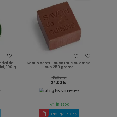
heart
heart
ntial de
Sapun pentru bucatarie cu cafea,
ci, 100 g
cub 250 grame
40,00 lei
24,00 lei
w
Niciun review

În stoc
Adaugă în Coș