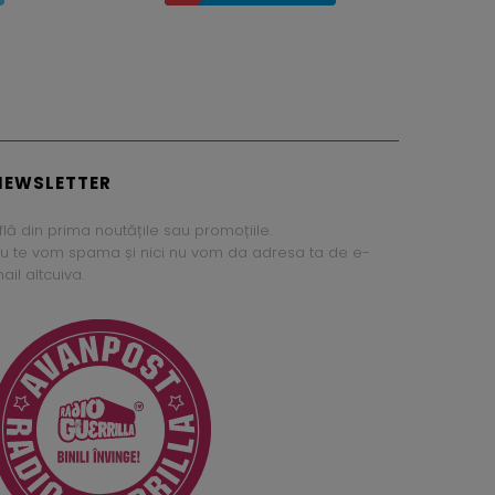
NEWSLETTER
flă din prima noutățile sau promoțiile.
u te vom spama și nici nu vom da adresa ta de e-
ail altcuiva.