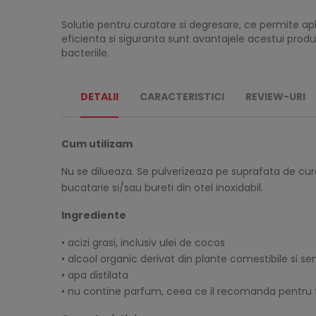
Solutie pentru curatare si degresare, ce permite apl
eficienta si siguranta sunt avantajele acestui produ
bacteriile.
DETALII
CARACTERISTICI
REVIEW-URI
Cum utilizam
Nu se dilueaza. Se pulverizeaza pe suprafata de cur
bucatarie si/sau bureti din otel inoxidabil.
Ingrediente
• acizi grasi, inclusiv ulei de cocos
• alcool organic derivat din plante comestibile si s
• apa distilata
• nu contine parfum, ceea ce il recomanda pentru fo