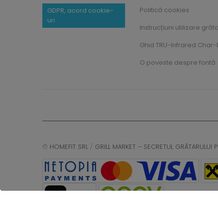
Politică cookies
GDPR, acord cookie-
uri
Instrucțiuni utilizare grăt
Ghid TRU-Infrared Char-B
O poveste despre fontă
©
HOMEFIT SRL
/
GRILL MARKET – SECRETUL GRĂTARULUI P