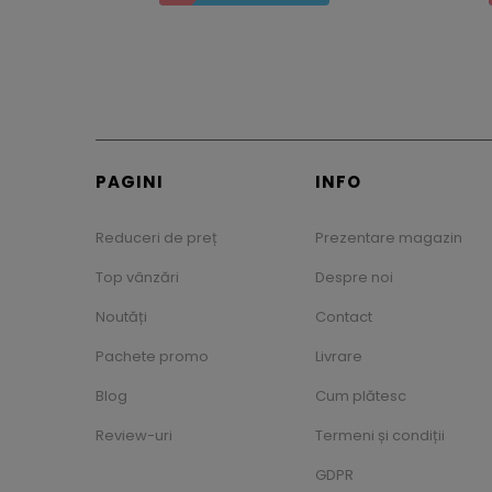
PAGINI
INFO
Reduceri de preț
Prezentare magazin
Top vânzări
Despre noi
Noutăți
Contact
Pachete promo
Livrare
Blog
Cum plătesc
Review-uri
Termeni și condiții
GDPR