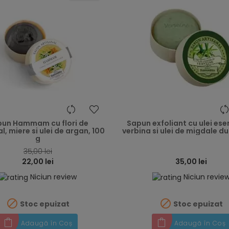
heart
un Hammam cu flori de
Sapun exfoliant cu ulei ese
, miere si ulei de argan, 100
verbina si ulei de migdale dul
g
35,00 lei
22,00 lei
35,00 lei
Niciun review
Niciun revie


Stoc epuizat
Stoc epuizat
Adaugă în Coș
Adaugă în Coș