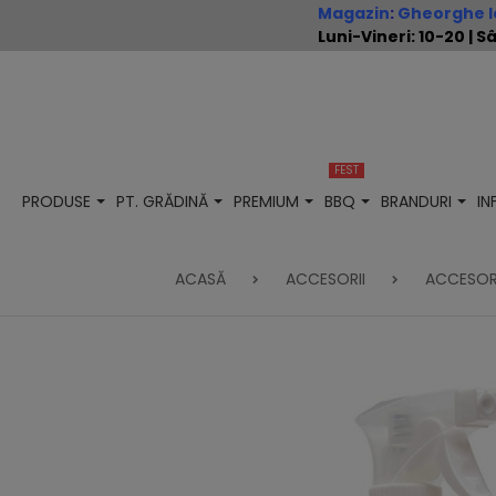
Magazin
:
Gheorghe Io
Luni-Vineri: 10-20 |
FEST
PRODUSE
PT. GRĂDINĂ
PREMIUM
BBQ
BRANDURI
I
ACASĂ
ACCESORII
ACCESOR