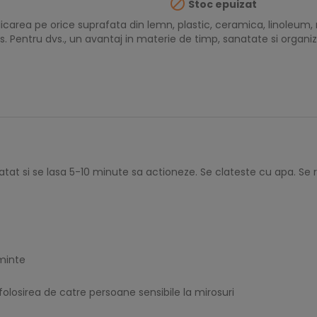

Stoc epuizat
icarea pe orice suprafata din lemn, plastic, ceramica, linoleum,
s. Pentru dvs., un avantaj in materie de timp, sanatate si organi
atat si se lasa 5-10 minute sa actioneze. Se clateste cu apa. S
eminte
losirea de catre persoane sensibile la mirosuri