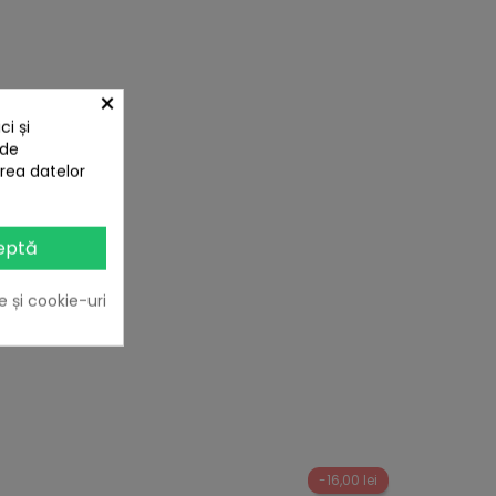
×
i și
 de
area datelor
eptă
e și cookie-uri
-16,00 lei