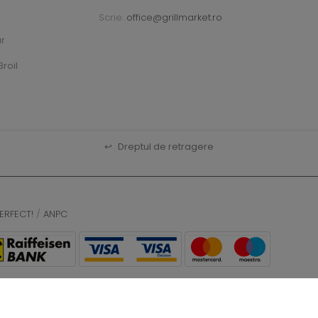
Scrie:
office@grillmarket.ro
ar
roil
↩
Dreptul de retragere
ERFECT!
/
ANPC