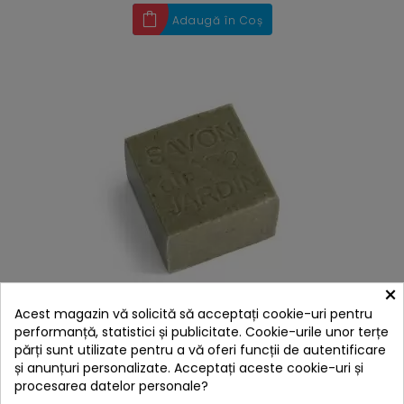
Adaugă în Coș
×
hea
Acest magazin vă solicită să acceptați cookie-uri pentru
Sapun pentru gradina cu uleiuri esentiale de menta
si verbina, cub 250 grame
performanță, statistici și publicitate. Cookie-urile unor terțe
părți sunt utilizate pentru a vă oferi funcții de autentificare
40,00 lei
și anunțuri personalizate. Acceptați aceste cookie-uri și
Niciun review
procesarea datelor personale?