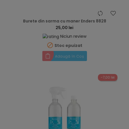
hea
Burete din sarma cu maner Enders 8828
25,00 lei
Niciun review

Stoc epuizat
Adaugă în Coș
-7,00 lei