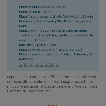
Plata ramburs (cash la livrare)
Plata online cu cardul
Plata în rate (pănă la 12 rate fără dobândă) prin
Raiffeisen, Card Avantaj, Star BT, Garanti, Alpha
Bank
Plata Oney în 3 sau 4 rate prin card de debit
(inclusiv card de salariu) pentru cumpărături de
minimum 450 lei.
Rate online prin TBI BANK
Plata cu Ordin de plată (transfer bancar)
Plata cu carduri cadou tip : Sodexo, Edenred, Up
Romania
Sapunul de bucatarie, de 250 de grame, cu parfum de
cafea prajita si boabe de cafea, indeparteaza toate
mirosurile persistente (peste, ceapa etc.) de pe maini,
ustensile de bucatarie etc.
DETALII