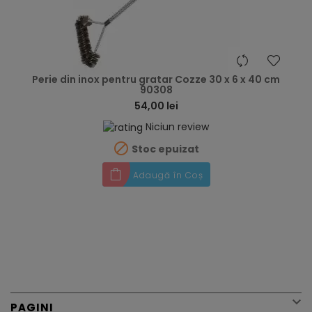
hea
Perie din inox pentru gratar Cozze 30 x 6 x 40 cm
90308
54,00 lei
Niciun review

Stoc epuizat
Adaugă în Coș

PAGINI