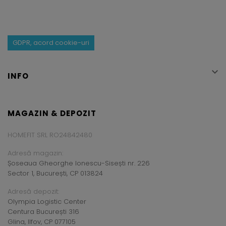
GDPR, acord cookie-uri

INFO
MAGAZIN & DEPOZIT
HOMEFIT SRL RO24842480
Adresă magazin:
Șoseaua Gheorghe Ionescu-Sisești nr. 226
Sector 1, București, CP 013824
Adresă depozit:
Olympia Logistic Center
Centura București 316
Glina, Ilfov, CP 077105