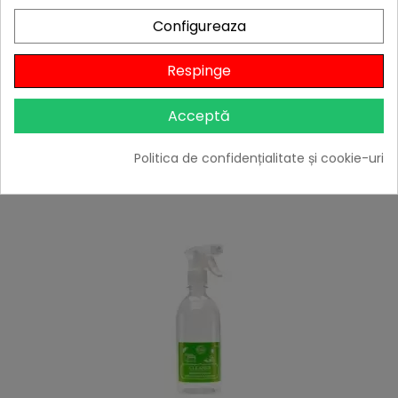

În stoc
Configureaza
Adaugă în Coș
Respinge
Acceptă
4 ALTE PRODUSE IN ACEEASI
CATEGORIE:
Politica de confidențialitate și cookie-uri