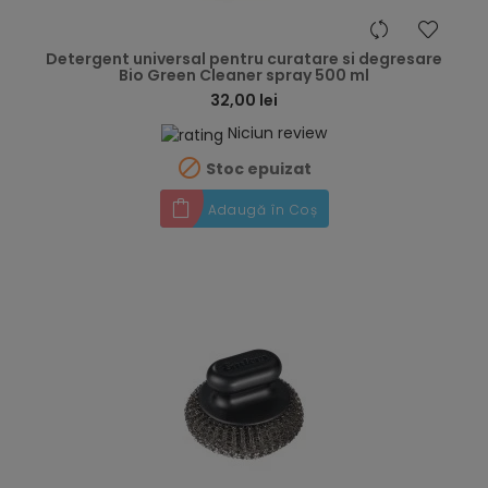
hea
Detergent universal pentru curatare si degresare
Bio Green Cleaner spray 500 ml
32,00 lei
Niciun review

Stoc epuizat
Adaugă în Coș