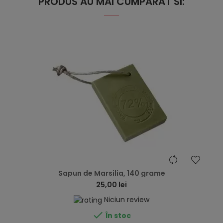
PRODUS AU MAI CUMPARAT SI:
hea
Sapun de Marsilia, 140 grame
25,00 lei
Niciun review

În stoc