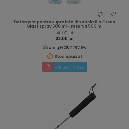
hea
Detergent pentru suprafete din sticla Bio Green
Glass spray 500 ml + rezerva 500 ml
40,00 lei
33,00 lei
Niciun review

Stoc epuizat
Adaugă în Coș