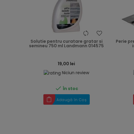
heart
Solutie pentru curatare gratar si
Perie pr
semineu 750 ml Landmann 014575
19,00 lei
Niciun review

În stoc
Adaugă în Coș