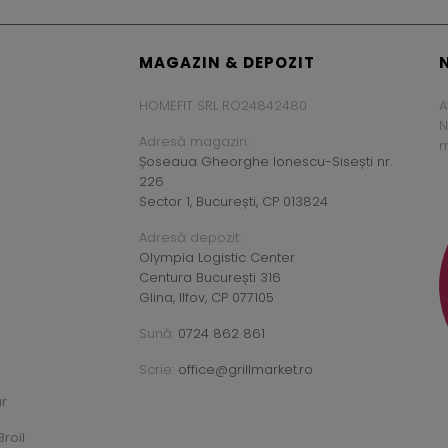
MAGAZIN & DEPOZIT
HOMEFIT SRL RO24842480
A
N
Adresă magazin:
m
Șoseaua Gheorghe Ionescu-Sisești nr.
226
Sector 1, București, CP 013824
Adresă depozit:
Olympia Logistic Center
Centura București 316
Glina, Ilfov, CP 077105
Sună:
0724 862 861
Scrie:
office@grillmarket.ro
ar
roil