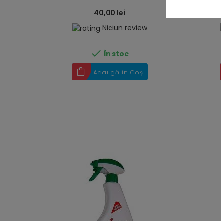
40,00 lei
Niciun review

În stoc
Adaugă în Coș