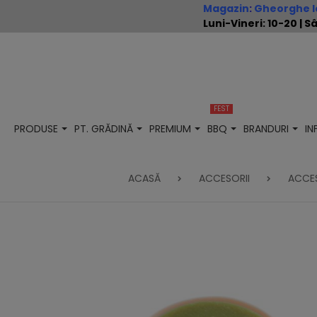
Magazin
:
Gheorghe Io
Luni-Vineri: 10-20 |
FEST
PRODUSE
PT. GRĂDINĂ
PREMIUM
BBQ
BRANDURI
I
ACASĂ
ACCESORII
ACCES