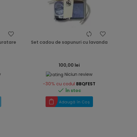
heart
heart
curatare
Set cadou de sapunuri cu lavanda
100,00 lei
w
Niciun review
-30%
cu codul
BBQFEST

În stoc
Adaugă în Coș