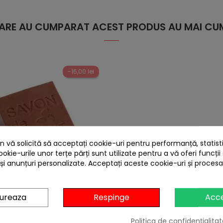
 CARE AU CUMPARAT ACEST PRODUS AU MAI CUM
-16,00 lei
 vă solicită să acceptați cookie-uri pentru performanță, statistic
ookie-urile unor terțe părți sunt utilizate pentru a vă oferi funcții
 și anunțuri personalizate. Acceptați aceste cookie-uri și proces
heart
gureaza
Respinge
Acc
pentru bucatarie cu cafea,
cub 250 grame
Politica de confidențialitat