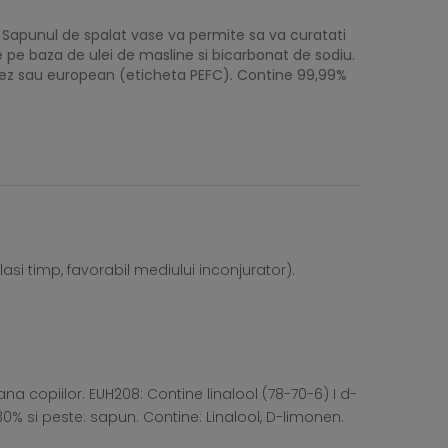
 Sapunul de spalat vase va permite sa va curatati
e pe baza de ulei de masline si bicarbonat de sodiu.
rancez sau european (eticheta PEFC). Contine 99,99%
asi timp, favorabil mediului inconjurator).
a copiilor. EUH208: Contine linalool (78-70-6) I d-
0% si peste: sapun. Contine: Linalool, D-limonen.