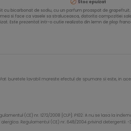

Stoc epuizat
tit cu bicarbonat de sodiu, cu un parfum proaspat de grapefruit.
imea si face ca vasele sa straluceasca, datorita compozitiei sal
tilizat. Este prezentat intr-o cutie realizata din lemn de plop f
fat: buretele lavabil mareste efectul de spumare si este, in acel
lamentul (CE) nr. 1272/2008 [CLP]: P102: A nu se lasa la indeman
lergica. Regulamentul (CE) nr. 648/2004 privind detergentii: -3