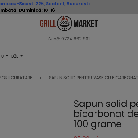
nescu-Sisești 226, Sector 1, București
 Sâmbătă-Duminică: 10-16
Sună:
0724 862 861
NFO
B2B
ORII CURATARE
SAPUN SOLID PENTRU VASE CU BICARBONAT 
Sapun solid p
bicarbonat de
100 grame