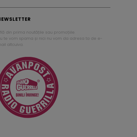
NEWSLETTER
flă din prima noutățile sau promoțiile.
u te vom spama și nici nu vom da adresa ta de e-
ail altcuiva.