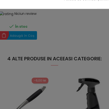
40,00 lei
24,00 lei
Niciun review

În stoc
Adaugă în Coș
4 ALTE PRODUSE IN ACEEASI CATEGORIE:
-6,00 lei