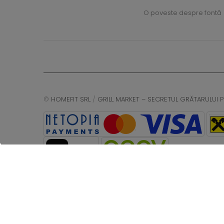
O poveste despre fontă
©
HOMEFIT SRL
/
GRILL MARKET – SECRETUL GRĂTARULUI P