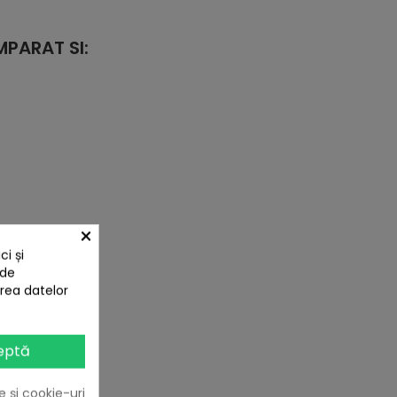
PARAT SI:
×
i și
 de
area datelor
eptă
e și cookie-uri