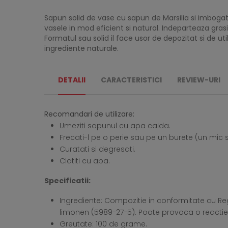
Sapun solid de vase cu sapun de Marsilia si imboga
vasele in mod eficient si natural. Indeparteaza gras
Formatul sau solid il face usor de depozitat si de u
ingrediente naturale.
DETALII
CARACTERISTICI
REVIEW-URI
Recomandari de utilizare:
Umeziti sapunul cu apa calda.
Frecati-l pe o perie sau pe un burete (un mic s
Curatati si degresati.
Clatiti cu apa.
Specificatii:
Ingrediente: Compozitie in conformitate cu Regu
limonen (5989-27-5). Poate provoca o reactie a
Greutate: 100 de grame.