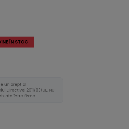
INE ÎN STOC
te un drept al
ul Directivei 2011/83/UE. Nu
ectuate între firme.