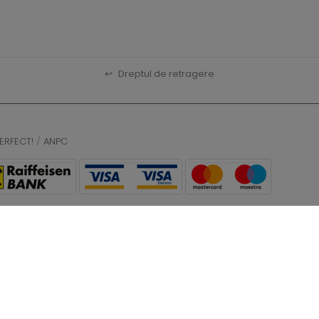
↩
Dreptul de retragere
ERFECT!
/
ANPC