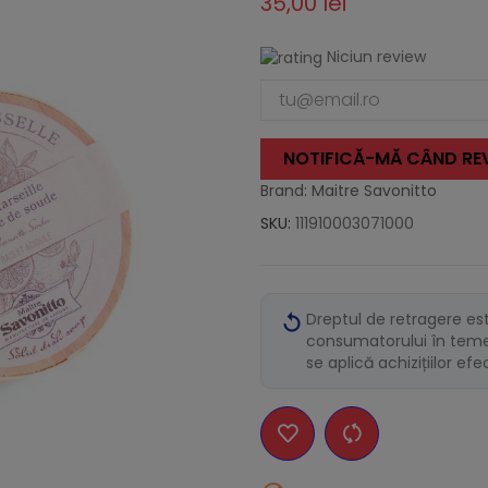
35,00 lei
Niciun review
NOTIFICĂ-MĂ CÂND REV
Brand: Maitre Savonitto
SKU:
111910003071000
Dreptul de retragere es
consumatorului în temei
se aplică achizițiilor ef