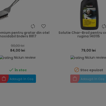
heart
emium pentru gratar din otel
Solutie Char-Broil pentru 
inoxidabil Enders 8817
rugina 140115
90,00 lei
84,00 lei
79,00 lei
Niciun review
Niciun revie


În stoc
Stoc epuizat
Adaugă în Coș
Adaugă în Coș