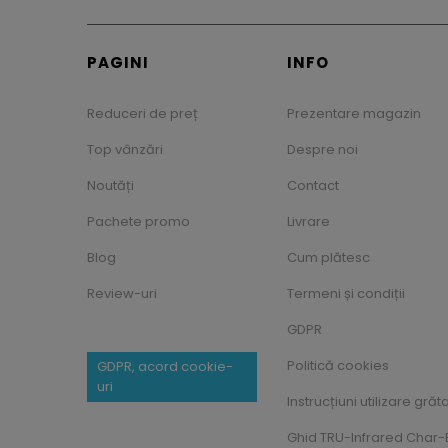
PAGINI
INFO
Reduceri de preț
Prezentare magazin
Top vânzări
Despre noi
Noutăți
Contact
Pachete promo
Livrare
Blog
Cum plătesc
Review-uri
Termeni și condiții
GDPR
Politică cookies
GDPR, acord cookie-
uri
Instrucțiuni utilizare grăt
Ghid TRU-Infrared Char-B