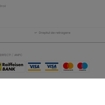
roil
↩
Dreptul de retragere
ERFECT!
/
ANPC