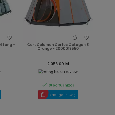
heart
heart
 Long -
Cort Coleman Cortes Octagon 8
Orange - 2000019550
2.053,00 lei
w
Niciun review

Stoc furnizor
Adaugă în Coș