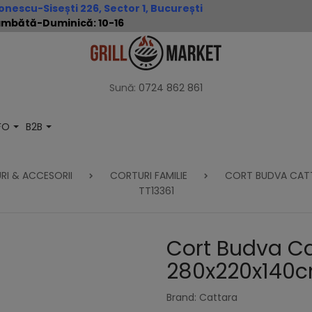
nescu-Sisești 226, Sector 1, București
 Sâmbătă-Duminică: 10-16
Sună:
0724 862 861
NFO
B2B
RI & ACCESORII
CORTURI FAMILIE
CORT BUDVA CAT
TT13361
Cort Budva C
280x220x140c
Brand: Cattara