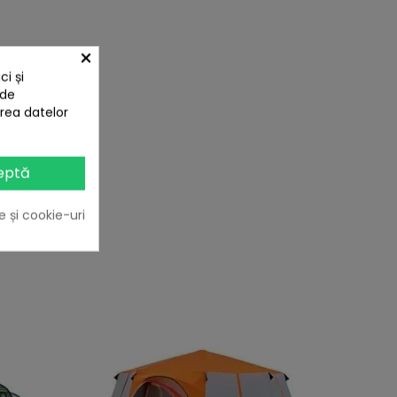
×
i și
 de
area datelor
eptă
e și cookie-uri