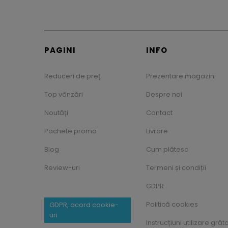
PAGINI
INFO
Reduceri de preț
Prezentare magazin
Top vânzări
Despre noi
Noutăți
Contact
Pachete promo
Livrare
Blog
Cum plătesc
Review-uri
Termeni și condiții
GDPR
Politică cookies
GDPR, acord cookie-
uri
Instrucțiuni utilizare grăt