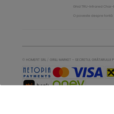
Ghid TRU-Infrared Char-B
O poveste despre fontă
©
HOMEFIT SRL
/
GRILL MARKET – SECRETUL GRĂTARULUI P