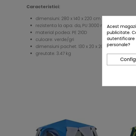
Caracteristici:
dimensiuni: 280 x 140 x 220 cm
rezistenta la apa: da, PU 3000 mm
Acest magazin
publicitate. C
material podea: PE 210D
autentificare
culoare: verde/gri
personale?
dimensiuni pachet: 130 x 20 x 20 cm
greutate: 3.47 kg
Confi