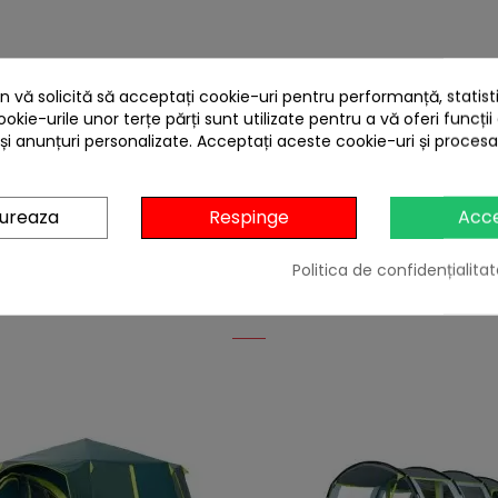
 vă solicită să acceptați cookie-uri pentru performanță, statistic
ookie-urile unor terțe părți sunt utilizate pentru a vă oferi funcții
 și anunțuri personalizate. Acceptați aceste cookie-uri și proces
gureaza
Respinge
Acc
Politica de confidențialitat
4 ALTE PRODUSE IN ACEEASI CATEGORIE: