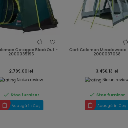
heart
oleman Octagon BlackOut -
Cort Coleman Meadowood 4
2000035195
2000037068
2.789,00 lei
3.456,13 lei
Niciun review
Niciun revie


Stoc furnizor
Stoc furnizor
Adaugă în Coș
Adaugă în Coș