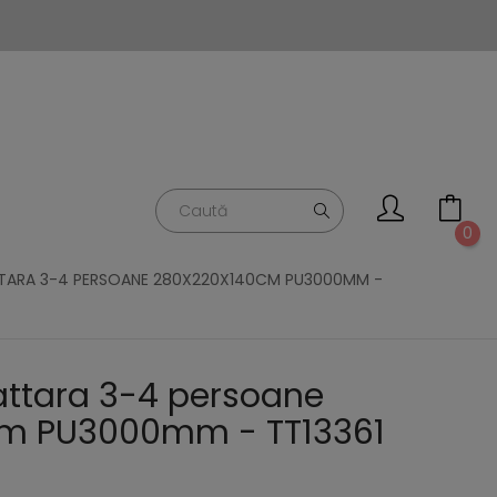
0
TARA 3-4 PERSOANE 280X220X140CM PU3000MM -
attara 3-4 persoane
m PU3000mm - TT13361