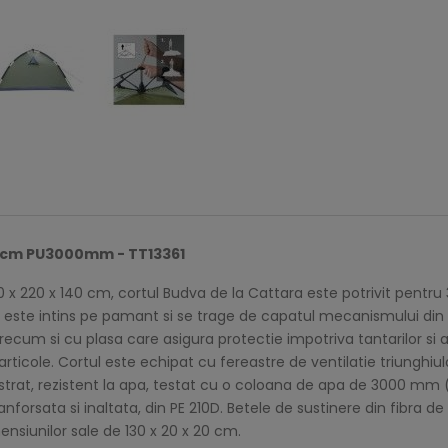
0cm PU3000mm - TT13361
x 220 x 140 cm, cortul Budva de la Cattara este potrivit pentru
este intins pe pamant si se trage de capatul mecanismului din var
um si cu plasa care asigura protectie impotriva tantarilor si a alt
ticole. Cortul este echipat cu fereastre de ventilatie triunghiula
ostrat, rezistent la apa, testat cu o coloana de apa de 3000 mm 
anforsata si inaltata, din PE 210D. Betele de sustinere din fibra de 
nsiunilor sale de 130 x 20 x 20 cm.