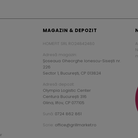
MAGAZIN & DEPOZIT
HOMEFIT SRL RO24842480
A
N
Adresă magazin:
m
Șoseaua Gheorghe Ionescu-Sisești nr.
226
Sector 1, București, CP 013824
Adresă depozit:
Olympia Logistic Center
Centura București 316
Glina, Ilfov, CP 077105
Sună:
0724 862 861
Scrie:
office@grillmarket.ro
ar