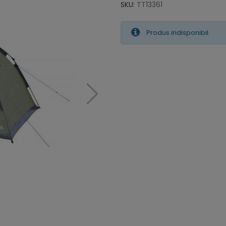
SKU:
TT13361
Produs indisponibil