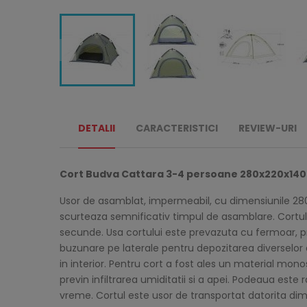
DETALII
CARACTERISTICI
REVIEW-URI
Cort Budva Cattara 3-4 persoane 280x220x14
Usor de asamblat, impermeabil, cu dimensiunile 280 
scurteaza semnificativ timpul de asamblare. Cortul 
secunde. Usa cortului este prevazuta cu fermoar, prec
buzunare pe laterale pentru depozitarea diverselor ar
in interior. Pentru cort a fost ales un material mon
previn infiltrarea umiditatii si a apei. Podeaua este r
vreme. Cortul este usor de transportat datorita dime