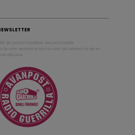
NEWSLETTER
flă din prima noutățile sau promoțiile.
u te vom spama și nici nu vom da adresa ta de e-
ail altcuiva.