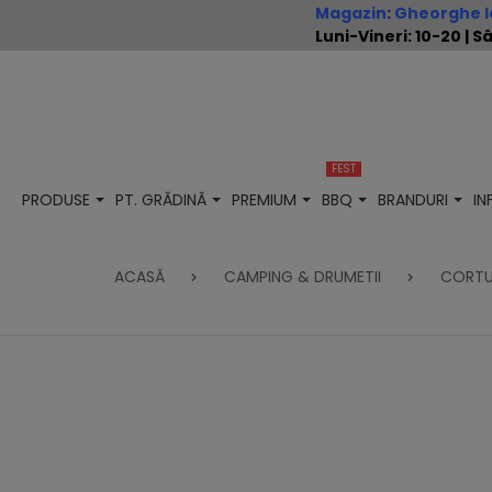
Magazin
:
Gheorghe Io
Luni-Vineri: 10-20 |
FEST
PRODUSE
PT. GRĂDINĂ
PREMIUM
BBQ
BRANDURI
I
ACASĂ
CAMPING & DRUMETII
CORTU