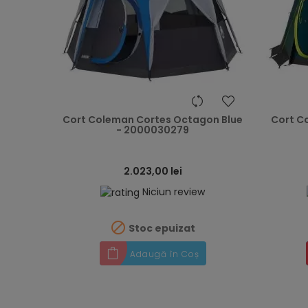
heart
Cort Coleman Cortes Octagon Blue
Cort C
- 2000030279
2.023,00 lei
Niciun review

Stoc epuizat
Adaugă în Coș