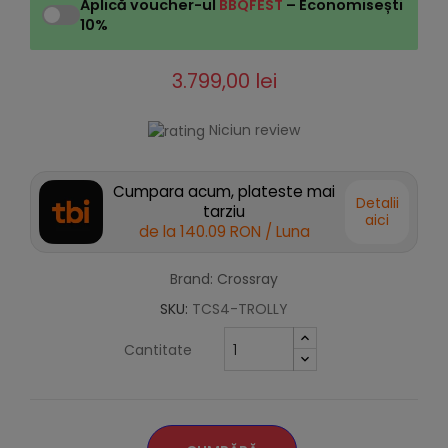
Aplică voucher-ul
BBQFEST
– Economisești
10%
3.799,00 lei
Niciun review
Cumpara acum, plateste mai
Detalii
tarziu
aici
de la
140.09 RON
/ Luna
Brand: Crossray
SKU:
TCS4-TROLLY
Cantitate