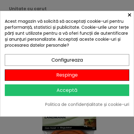
Unitate cu carut
×
171 cm (Lungime) x 51 cm (latime) x 126,5 cm
Acest magazin vă solicită să acceptați cookie-uri pentru
performanță, statistici și publicitate. Cookie-urile unor terțe
(inaltime) - (149,5 mm inaltime cu capacul
părți sunt utilizate pentru a vă oferi funcții de autentificare
deschis)
și anunțuri personalizate. Acceptați aceste cookie-uri și
Constructie extrem de solida si acces usor la
procesarea datelor personale?
butelia de gaz
Otel inoxidabil 304 in panourile anterioare si
Configureaza
posterioare, pe rafturile laterale si la usi
Aluminiu turnat in panourile laterale si de la baza.
Respinge
CLIENTII CARE AU CUMPARAT ACEST
PRODUS AU MAI CUMPARAT SI:
Acceptă
Politica de confidențialitate și cookie-uri