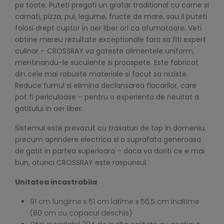
pe toate. Puteti pregati un gratar traditional cu carne si
carnati, pizza, pui, legume, fructe de mare, sau il puteti
folosi drept cuptor in aer liber ori ca afumatoare. Veti
obtine mereu rezultate exceptionale fara sa fiti expert
culinar – CROSSRAY va gateste alimentele uniform,
mentinandu-le suculente si proaspete. Este fabricat
din cele mai robuste materiale si facut sa reziste.
Reduce fumul si elimina declansarea flacarilor, care
pot fi periculoase – pentru o experienta de neuitat a
gatitului in aer liber.
Sistemul este prevazut cu trasaturi de top in domeniu,
precum aprindere electrica si o suprafata generoasa
de gatit in partea superioara – daca va doriti ce e mai
bun, atunci CROSSRAY este raspunsul.
Unitatea incastrabila
91 cm lungime x 51 cm latime x 56,5 cm inaltime
(80 cm cu capacul deschis)