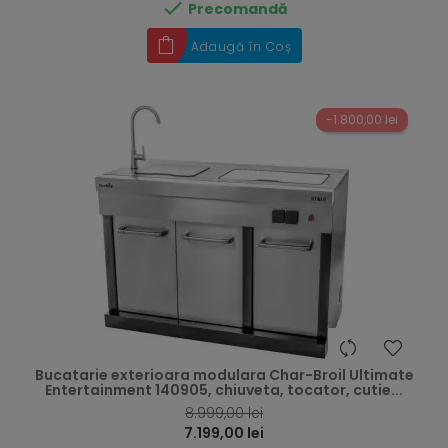

Precomandă
Adaugă în Coș
-1.800,00 lei
hea
Bucatarie exterioara modulara Char-Broil Ultimate
Entertainment 140905, chiuveta, tocator, cutie...
8.999,00 lei
7.199,00 lei