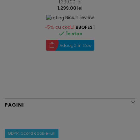
1.399,00 lei
1.299,00 lei
Niciun review
-5%
cu codul
BBQFEST

În stoc
Adaugă în Coș

PAGINI
GDPR, acord cookie-uri