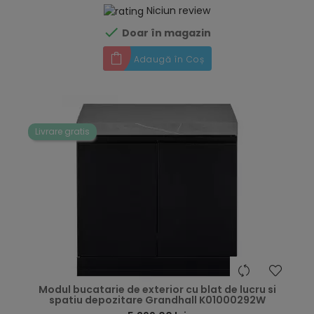
Niciun review

Doar în magazin
Adaugă în Coș
Livrare gratis
hea
Modul bucatarie de exterior cu blat de lucru si
spatiu depozitare Grandhall K01000292W