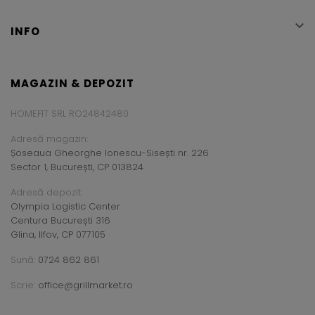

INFO
MAGAZIN & DEPOZIT
HOMEFIT SRL RO24842480
Adresă magazin:
Șoseaua Gheorghe Ionescu-Sisești nr. 226
Sector 1, București, CP 013824
Adresă depozit:
Olympia Logistic Center
Centura București 316
Glina, Ilfov, CP 077105
Sună:
0724 862 861
Scrie:
office@grillmarket.ro