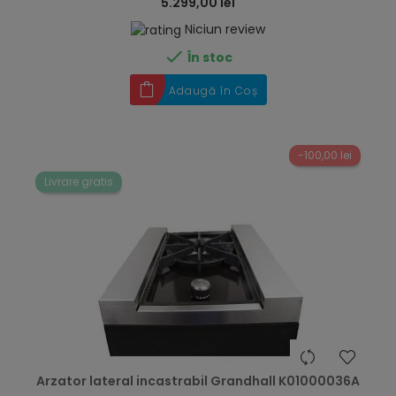
5.299,00 lei
Niciun review

În stoc
Adaugă în Coș
-100,00 lei
Livrare gratis
hea
Arzator lateral incastrabil Grandhall K01000036A