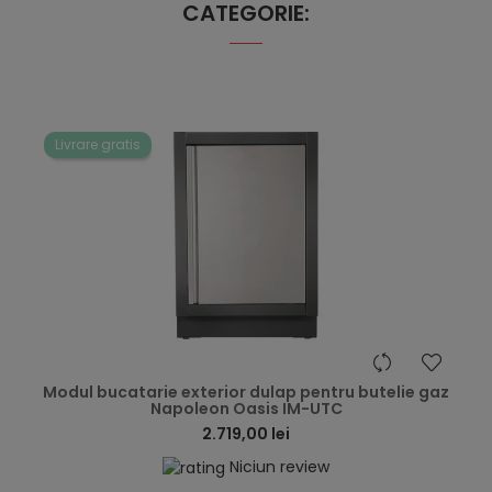
CATEGORIE:
Livrare gratis
hea
Modul bucatarie exterior dulap pentru butelie gaz
Napoleon Oasis IM-UTC
2.719,00 lei
Niciun review