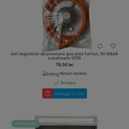
hea
Set regulator de presiune gaz plus furtun, 30 MBAR
Landmann 1039
79,00 lei
Niciun review

În stoc
Adaugă în Coș
Livrare gratis