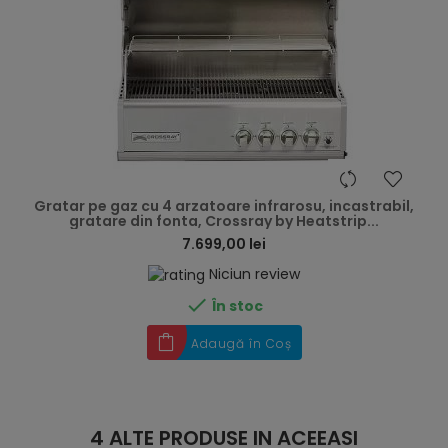
hea
Gratar pe gaz cu 4 arzatoare infrarosu, incastrabil,
gratare din fonta, Crossray by Heatstrip...
7.699,00 lei
Niciun review

În stoc
Adaugă în Coș
4 ALTE PRODUSE IN ACEEASI