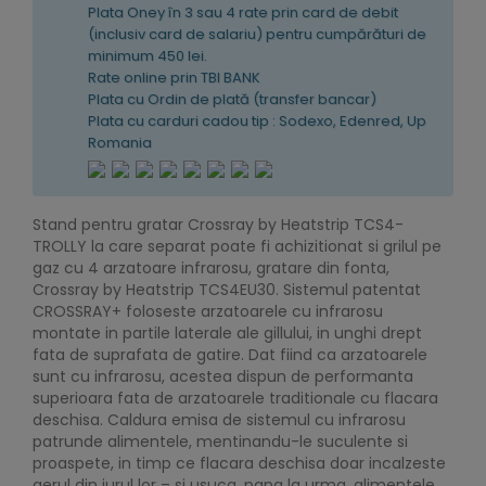
Plata Oney în 3 sau 4 rate prin card de debit
(inclusiv card de salariu) pentru cumpărături de
minimum 450 lei.
Rate online prin TBI BANK
Plata cu Ordin de plată (transfer bancar)
Plata cu carduri cadou tip : Sodexo, Edenred, Up
Romania
Stand pentru gratar Crossray by Heatstrip TCS4-
TROLLY la care separat poate fi achizitionat si grilul pe
gaz cu 4 arzatoare infrarosu, gratare din fonta,
Crossray by Heatstrip TCS4EU30. Sistemul patentat
CROSSRAY+ foloseste arzatoarele cu infrarosu
montate in partile laterale ale gillului, in unghi drept
fata de suprafata de gatire. Dat fiind ca arzatoarele
sunt cu infrarosu, acestea dispun de performanta
superioara fata de arzatoarele traditionale cu flacara
deschisa. Caldura emisa de sistemul cu infrarosu
patrunde alimentele, mentinandu-le suculente si
proaspete, in timp ce flacara deschisa doar incalzeste
aerul din jurul lor – si usuca, pana la urma, alimentele.