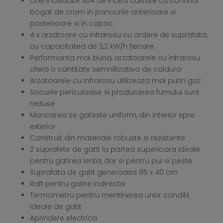
Otel inoxidabil 304 de inalta calitate cu continut
bogat de crom in panourile anterioare si
posterioare si in capac
4 x arzatoare cu infrarosu cu ardere de suprafata,
cu capacitatea de 3,2 kW/h fiecare.
Performanta mai buna, arzatoarele cu infrarosu
ofera o cantitate semnificativa de caldura
Arzatoarele cu infrarosu utilizeaza mai putin gaz
Socurile periculoase si producerea fumului sunt
reduse
Mancarea se gateste uniform, din interior spre
exterior
Construit din materiale robuste si rezistente
2 suprafete de gatit la partea superioara ideale
pentru gatirea lenta, dar si pentru pui si peste
Suprafata de gatit generoasa 85 x 40 cm
Raft pentru gatire indirecta
Termometru pentru mentinerea unor conditii
ideale de gatit
Aprindere electrica