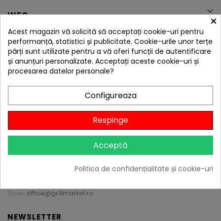

INFO
×
Acest magazin vă solicită să acceptați cookie-uri pentru
performanță, statistici și publicitate. Cookie-urile unor terțe
MAGAZIN & DEPOZIT
părți sunt utilizate pentru a vă oferi funcții de autentificare
și anunțuri personalizate. Acceptați aceste cookie-uri și
procesarea datelor personale?
HOMEFIT SRL RO24842480
Adresă magazin:
Configureaza
Șoseaua Gheorghe Ionescu-Sisești nr. 226
Sector 1, București, CP 013824
Respinge
Adresă depozit:
Olympia Logistic Center
Acceptă
Centura București 316
Glina, Ilfov, CP 077105
Politica de confidențialitate și cookie-uri
Sună:
0724 862 861
Scrie:
office@grillmarket.ro
NEWSLETTER