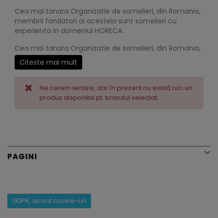
Cea mai tanara Organizatie de somelieri, din Romania,
membrii fondatori ai acesteia sunt somelieri cu
experienta in domeniul HORECA.
Cea mai tanara Organizatie de somelieri, din Romania,
membrii fondatori ai acesteia sunt somelieri cu
Citeste mai mult
experienta in domeniul HORECA, somelieri profesionisti,
si au ales aceasta structura din dorinta apartenentei
la o organizatie deschisa, serioasa, credibila, cu
Ne cerem iertare, dar în prezent nu există nici un
posibilitati de promovare atat a meseriei cat si a
produs disponibil pt. brandul selectat.
membrilor sai.
Strategia Organizatiei se axeaza pe sustinerea
pregatirii membrilor sai, prin cursuri de formare
profesionala cu cei mai renumiti specialisti din

domeniu, cursuri cu finantare proprie, europeana sau
PAGINI
din atragerea de sponsorizari.
GDPR, acord cookie-uri