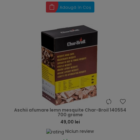
Adaugă în Coș
hea
Aschii afumare lemn mesquite Char-Broil 140554
700 grame
49,00 lei
Niciun review