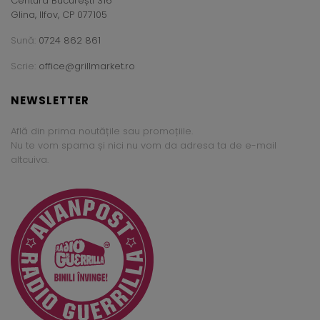
Centura București 316
Glina, Ilfov, CP 077105
Sună:
0724 862 861
Scrie:
office@grillmarket.ro
NEWSLETTER
Află din prima noutățile sau promoțiile.
Nu te vom spama și nici nu vom da adresa ta de e-mail
altcuiva.