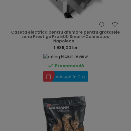
hea
Caseta electrica pentru afumare pentru gratarele
seria Prestige Pro 500 Smart-Connected
Napoleon...
1.939,00 lei
Niciun review

Precomandă
Adaugă în Coș