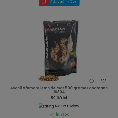
Adaugă în Coș
hea
Aschii afumare lemn de mar 500 grame Landmann
16304
59,00 lei
Niciun review

În stoc