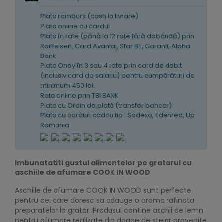
Plata ramburs (cash la livrare)
Plata online cu cardul
Plata în rate (pănă la 12 rate fără dobândă) prin
Raiffeisen, Card Avantaj, Star BT, Garanti, Alpha
Bank
Plata Oney în 3 sau 4 rate prin card de debit
(inclusiv card de salariu) pentru cumpărături de
minimum 450 lei.
Rate online prin TBI BANK
Plata cu Ordin de plată (transfer bancar)
Plata cu carduri cadou tip : Sodexo, Edenred, Up
Romania
Imbunatatiti gustul alimentelor pe gratarul cu
aschiile de afumare COOK IN WOOD
Aschiile de afumare COOK IN WOOD sunt perfecte
pentru cei care doresc sa adauge o aroma rafinata
preparatelor la gratar. Produsul contine aschii de lemn
pentru afumare realizate din doage de stejar provenite