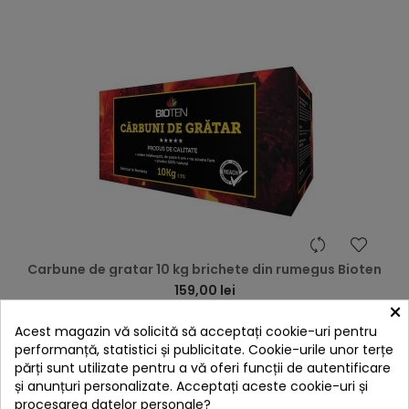
hea
Carbune de gratar 10 kg brichete din rumegus Bioten
159,00 lei
×
Niciun review
Acest magazin vă solicită să acceptați cookie-uri pentru

În stoc
performanță, statistici și publicitate. Cookie-urile unor terțe
părți sunt utilizate pentru a vă oferi funcții de autentificare
Adaugă în Coș
și anunțuri personalizate. Acceptați aceste cookie-uri și
procesarea datelor personale?