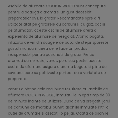
Aschiile de afumare COOK IN WOOD sunt concepute
pentru a adauga o aroma si un gust deosebit
preparatelor dvs. la gratar. Recomandate spre a fi
utilizate atat pe gratarele cu carbuni si cu gaz, cat si
pe afumatori, aceste aschii de afumare ofera o
experienta de afumare de neegalat. Aroma bogata,
infuzata de vin din doagele de butoi de stejar sporeste
gustul mancarii, ceea ce le face un produs
indispensabil pentru pasionatii de gratar. Fie ca
afumati carne rosie, vanat, porc sau peste, aceste
aschii de afumare asigura o aroma bogata si plina de
savoare, care se potriveste perfect cu o varietate de
preparate.
Pentru a obtine cele mai bune rezultate cu aschiile de
afumare COOK IN WOOD, inmuiati-le in apa timp de 30
de minute inainte de utilizare. Dupa ce va pregatiti jarul
de carbune de marabu, puneti aschiile inmuiate intr-o
cutie de afumare si asezati-o pe jar. Odata ce aschiile