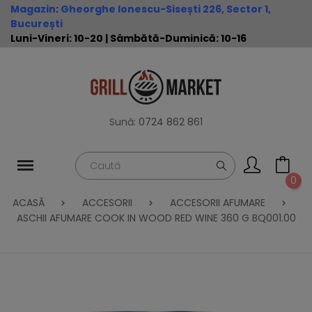
Magazin
:
Gheorghe Ionescu-Sisești 226, Sector 1,
București
Luni-Vineri: 10-20 | Sâmbătă-Duminică: 10-16
Sună:
0724 862 861
0
ACASĂ
ACCESORII
ACCESORII AFUMARE
ASCHII AFUMARE COOK IN WOOD RED WINE 360 G BQ001.00