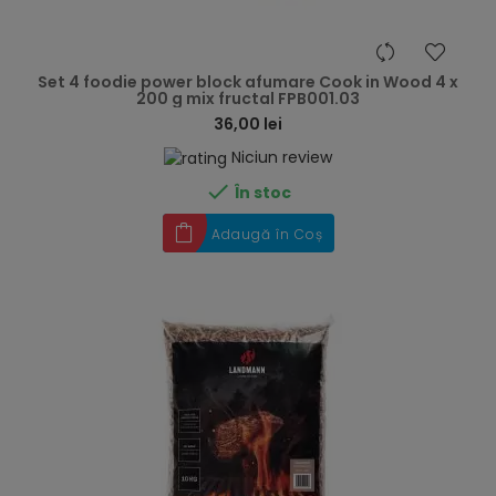
hea
Set 4 foodie power block afumare Cook in Wood 4 x
200 g mix fructal FPB001.03
36,00 lei
Niciun review

În stoc
Adaugă în Coș