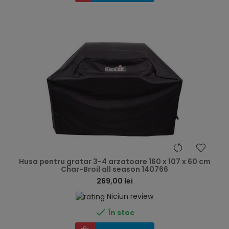
hea
Husa pentru gratar 3-4 arzatoare 160 x 107 x 60 cm
Char-Broil all season 140766
269,00 lei
Niciun review

În stoc