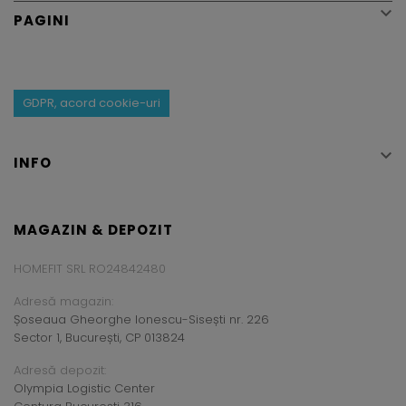

PAGINI
GDPR, acord cookie-uri

INFO
MAGAZIN & DEPOZIT
HOMEFIT SRL RO24842480
Adresă magazin:
Șoseaua Gheorghe Ionescu-Sisești nr. 226
Sector 1, București, CP 013824
Adresă depozit:
Olympia Logistic Center