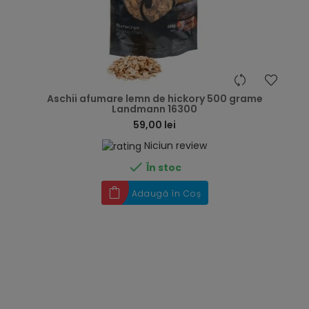
hea
Aschii afumare lemn de hickory 500 grame
Landmann 16300
59,00 lei
Niciun review

În stoc
Adaugă în Coș