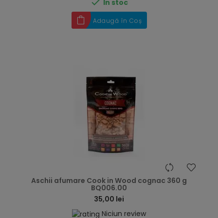

În stoc
Adaugă în Coș
hea
Aschii afumare Cook in Wood cognac 360 g
BQ006.00
35,00 lei
Niciun review