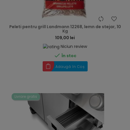
hea
Peleti pentru grill Landmann 12268, lemn de stejar, 10
Kg
109,00 lei
Niciun review

În stoc
Adaugă în Coș
Livrare gratis