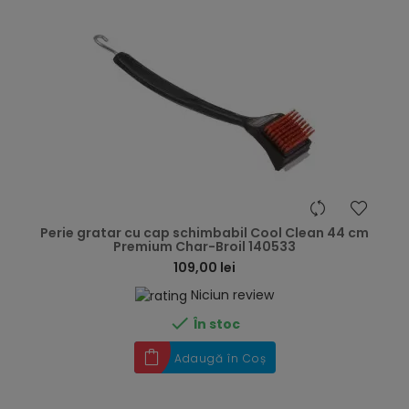
hea
Perie gratar cu cap schimbabil Cool Clean 44 cm
Premium Char-Broil 140533
109,00 lei
Niciun review

În stoc
Adaugă în Coș