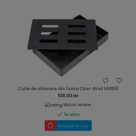
hea
Cutie de afumare din fonta Char-Broil 140551
109,00 lei
Niciun review

În stoc
Adaugă în Coș