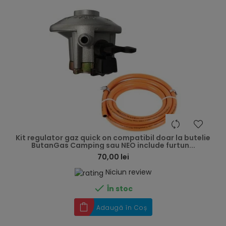
hea
Kit regulator gaz quick on compatibil doar la butelie
ButanGas Camping sau NEO include furtun...
70,00 lei
Niciun review

În stoc
Adaugă în Coș