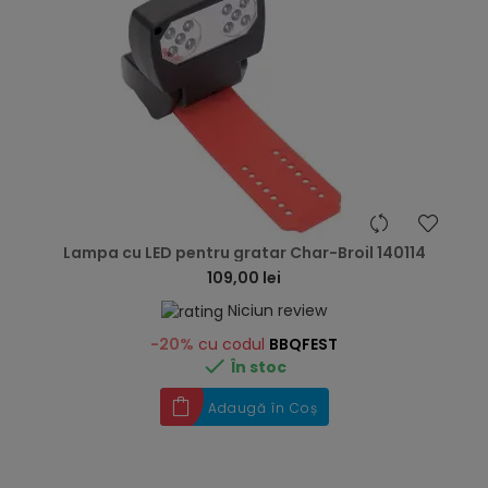
hea
Lampa cu LED pentru gratar Char-Broil 140114
109,00 lei
Niciun review
-20%
cu codul
BBQFEST

În stoc
Adaugă în Coș