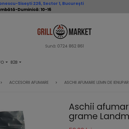
nescu-Sisești 226, Sector 1, București
 Sâmbătă-Duminică: 10-16
Sună:
0724 862 861
NFO
B2B
ACCESORII AFUMARE
ASCHII AFUMARE LEMN DE IENUPA
Aschii afumar
grame Landm