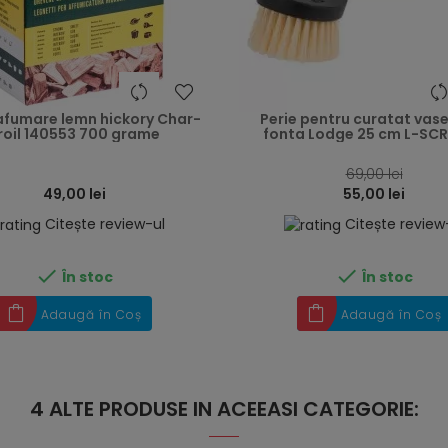
heart
 afumare lemn hickory Char-
Perie pentru curatat vase
roil 140553 700 grame
fonta Lodge 25 cm L-SC
69,00 lei
49,00 lei
55,00 lei
Citește review-ul
Citește review


În stoc
În stoc
Adaugă în Coș
Adaugă în Coș
4 ALTE PRODUSE IN ACEEASI CATEGORIE: