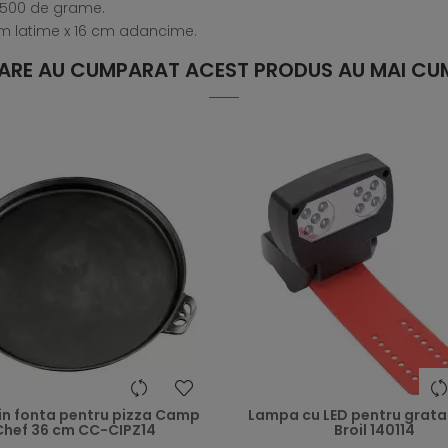
e 500 de grame.
cm latime x 16 cm adancime.
 CARE AU CUMPARAT ACEST PRODUS AU MAI CUM
heart
in fonta pentru pizza Camp
Lampa cu LED pentru grata
Chef 36 cm CC-CIPZ14
Broil 140114