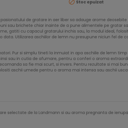

Stoc epuizat
asionatului de gratare in aer liber sa adauge arome deosebite a
ni sau brichete chiar inainte de a pune alimentele pe gratar sau
me, gatiti cu capacul gratarului inchis sau, la modul ideal, folosi
o data. Utilizarea aschiilor de lemn nu presupune niciun fel de 
atori. Pur si simplu tineti la inmuiat in apa aschiile de lemn tim
ncinsi sau in cutia de afumare, pentru a conferi o aroma extraor
omanda sa fie mai scurt, si invers. Pentru rezultate si mai bune,
Folositi aschii umede pentru o aroma mai intensa sau aschii usca
mare selectate de la Landmann si au aroma pregnanta de ienupar