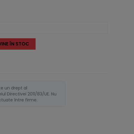
INE ÎN STOC
te un drept al
ul Directivei 2011/83/UE. Nu
ectuate între firme.