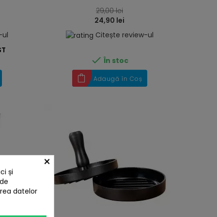
29,00 lei
24,90 lei
-ul
Citește review-ul
ST

În stoc
Adaugă în Coș
×
i și
 de
area datelor