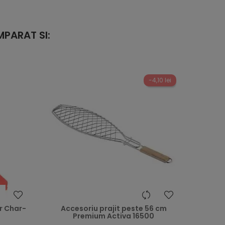
PARAT SI:
-4,10 lei
heart
heart
r Char-
Accesoriu prajit peste 56 cm
Premium Activa 16500