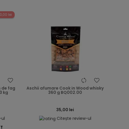
0,00 lei
heart
heart
 de fag
Aschii afumare Cook in Wood whisky
3 kg
360 g BQ002.00
35,00 lei
-ul
Citește review-ul
ST