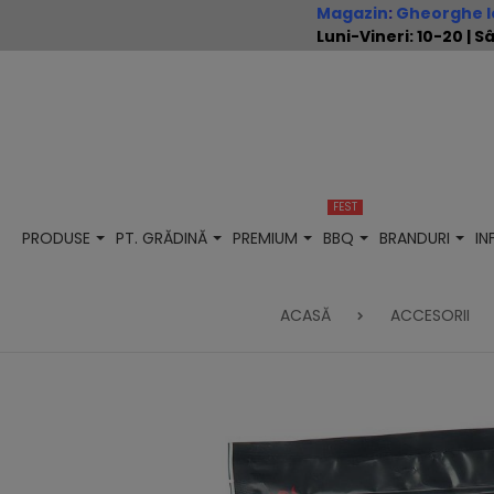
Magazin
:
Gheorghe Io
Luni-Vineri: 10-20 |
FEST
PRODUSE
PT. GRĂDINĂ
PREMIUM
BBQ
BRANDURI
I
ACASĂ
ACCESORII