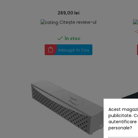
269,00 lei
Citește review-ul
-

În stoc
Adaugă în Coș
Acest magazin
publicitate. C
autentificare
personale?