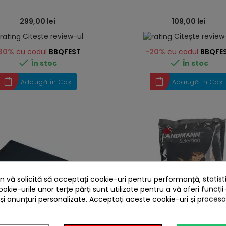
299,00 lei
109,00 lei
Citește review-ul
Citește review
30%
cu codul
BBQFEST
-20%
cu codul
BBQFE


În stoc
În stoc
Adaugă în Coș
Adaugă în Coș
 vă solicită să acceptați cookie-uri pentru performanță, statistic
ookie-urile unor terțe părți sunt utilizate pentru a vă oferi funcții
 și anunțuri personalizate. Acceptați aceste cookie-uri și proces