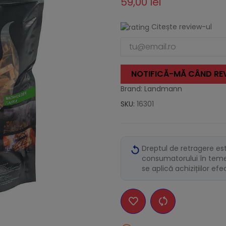
59,00 lei
Citește review-ul
NOTIFICĂ-MĂ CÂND REV
Brand: Landmann
SKU:
16301
Dreptul de retragere es
consumatorului în temei
se aplică achizițiilor ef