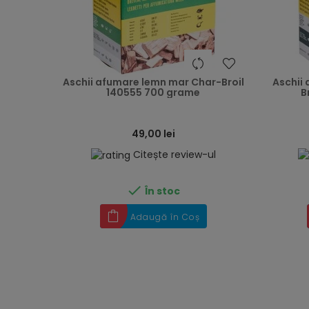
heart
Aschii afumare lemn mar Char-Broil
Aschii
140555 700 grame
B
49,00 lei
Citește review-ul

În stoc
Adaugă în Coș