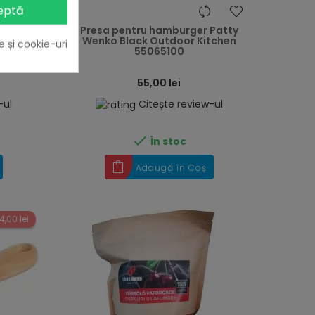
eptă
heart
heart
ar 500
Presa pentru hamburger Patty
04
Wenko Black Outdoor Kitchen
e și cookie-uri
55065100
55,00 lei
-ul
Citește review-ul

În stoc
Adaugă în Coș
4,00 lei