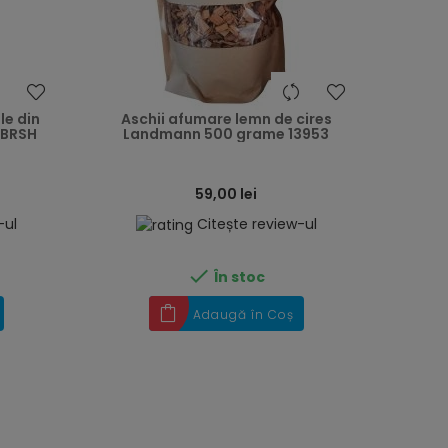
heart
heart
le din
Aschii afumare lemn de cires
RBRSH
Landmann 500 grame 13953
59,00 lei
-ul
Citește review-ul

În stoc
Adaugă în Coș