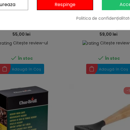
gureaza
Respinge
Acc
heart
 de protectie Suma Wenko
Aschii afumare lemn de m
utdoor Kitchen negru 120X60
grame Landmann 163
Politica de confidențialitat
cm 55007100
55,00 lei
59,00 lei
Citește review-ul
Citește review


În stoc
În stoc
Adaugă în Coș
Adaugă în Coș
-1