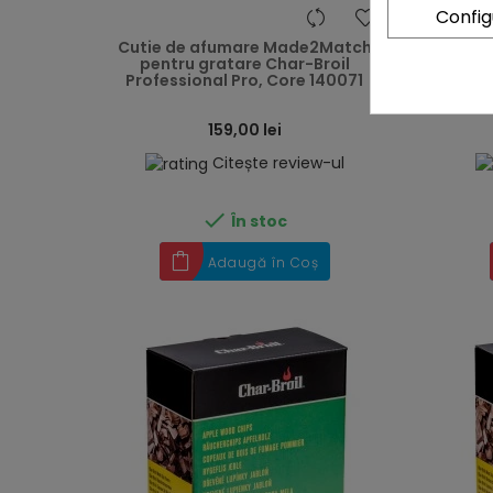
Confi
heart
Cutie de afumare Made2Match
Covor
pentru gratare Char-Broil
Black O
Professional Pro, Core 140071
159,00 lei
Citește review-ul

În stoc
Adaugă în Coș