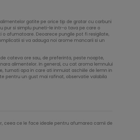
limentelor gatite pe orice tip de gratar cu carbuni
 pur si simplu puneti-le intr-o tava pe care o
ti o afumatoare. Deoarece pungile pot fi resigilate,
complicatii si va adauga noi arome mancarii si un
p de cateva ore sau, de preferinta, peste noapte,
dinara alimentelor. In general, cu cat aroma lemnului
 turnati apa in care ati inmuiat aschiile de lemn in
te pentru un gust mai rafinat, observatie valabila
, ceea ce le face ideale pentru afumarea carnii de