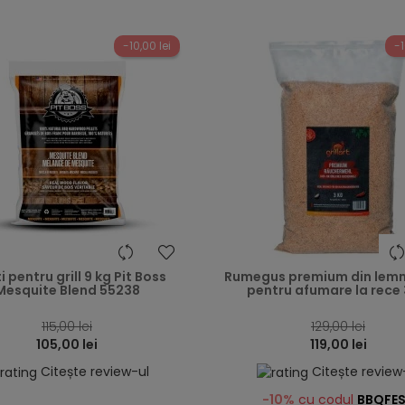
-10,00 lei
-1
heart
i pentru grill 9 kg Pit Boss
Rumegus premium din lemn
Mesquite Blend 55238
pentru afumare la rece 
115,00 lei
129,00 lei
105,00 lei
119,00 lei
Citește review-ul
Citește review
-10%
cu codul
BBQFE