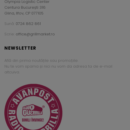
Olympia Logistic Center
Centura București 316
Glina, Ilfov, CP 077105
Sună:
0724 862 861
Scrie:
office@grillmarket.ro
NEWSLETTER
Află din prima noutățile sau promoțiile.
Nu te vom spama și nici nu vom da adresa ta de e-mail
altcuiva.