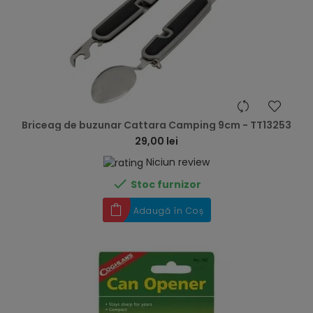
hea
Briceag de buzunar Cattara Camping 9cm - TT13253
29,00 lei
Niciun review

Stoc furnizor
Adaugă în Coș