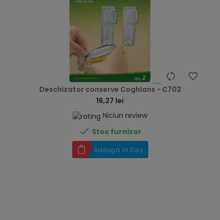
hea
Deschizator conserve Coghlans - C702
16,27 lei
Niciun review

Stoc furnizor
Adaugă în Coș