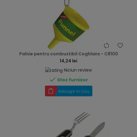
hea
Palnie pentru combustibil Coghlans - C8100
14,24 lei
Niciun review

Stoc furnizor
Adaugă în Coș