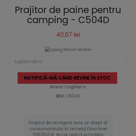
Prajitor de paine pentru
camping - C504D
40,67 lei
Niciun review
NOTIFICĂ-MĂ CÂND REVINE ÎN STOC
Brand: Coghlan's
SKU:
C504D
Dreptul de retragere este un drept al
consumatorului în temeiul Directivei
2011/83/UE. Nu se aplică achizițiilor