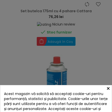
hea
Set butelca 175ml cu 4 pahare Cattara
76,26 lei
Niciun review

Stoc furnizor
Adaugă în Coș
×
Acest magazin vă solicită să acceptați cookie-uri pentru
performanță, statistici și publicitate. Cookie-urile unor terțe
părți sunt utilizate pentru a vă oferi funcții de autentificare
și anunțuri personalizate. Acceptați aceste cookie-uri și