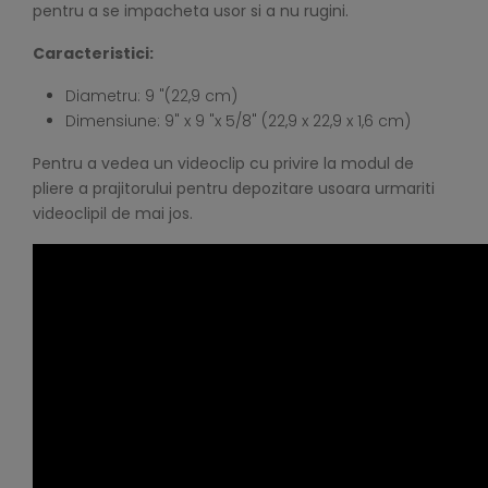
pentru a se impacheta usor si a nu rugini.
Caracteristici:
Diametru: 9 "(22,9 cm)
Dimensiune: 9" x 9 "x 5/8" (22,9 x 22,9 x 1,6 cm)
Pentru a vedea un videoclip cu privire la modul de
pliere a prajitorului pentru depozitare usoara urmariti
videoclipil de mai jos.