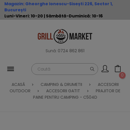
Magazin
:
Gheorghe Ionescu-Sisești 226, Sector 1,
București
Luni-Vineri: 10-20 | Sâmbătă-Duminică: 10-16
Sună:
0724 862 861
0
ACASĂ
CAMPING & DRUMETII
ACCESORII
OUTDOOR
ACCESORII GATIT
PRAJITOR DE
PAINE PENTRU CAMPING - C504D