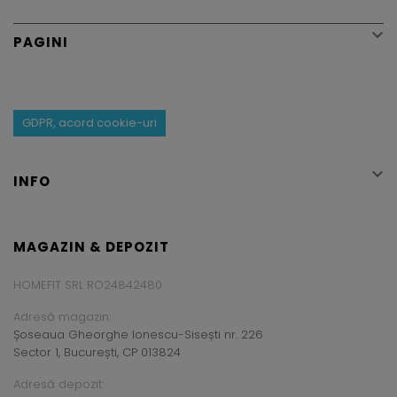

PAGINI
GDPR, acord cookie-uri

INFO
MAGAZIN & DEPOZIT
HOMEFIT SRL RO24842480
Adresă magazin:
Șoseaua Gheorghe Ionescu-Sisești nr. 226
Sector 1, București, CP 013824
Adresă depozit: