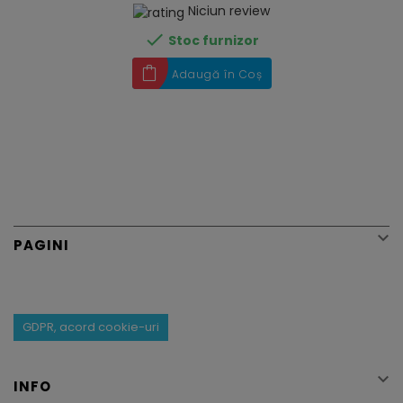
Niciun review

Stoc furnizor
Adaugă în Coș

PAGINI
GDPR, acord cookie-uri

INFO