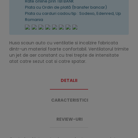
Rate online prin TBI BANK
Plata cu Ordin de plată (transfer bancar)
Plata cu carduri cadou tip : Sodexo, Edenred, Up
Romania
Husa scaun auto cu ventilatie si incalzire fabricata
dintr-un material foarte confortabil. Ventilatorul trimite
un jet de aer constant cu trei trepte de intensitate
atat catre sezut cat si catre spatar.
DETALII
CARACTERISTICI
REVIEW-URI