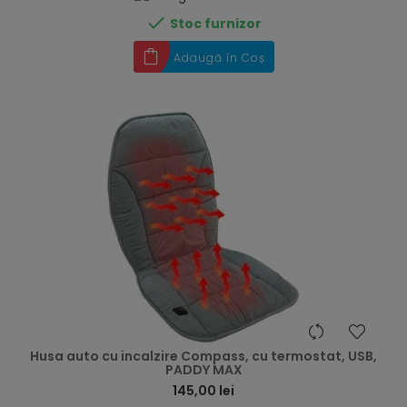

Stoc furnizor
Adaugă în Coș
hea
Husa auto cu incalzire Compass, cu termostat, USB,
PADDY MAX
145,00 lei