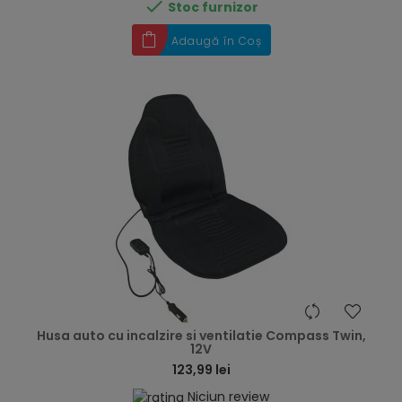

Stoc furnizor
Adaugă în Coș
hea
Husa auto cu incalzire si ventilatie Compass Twin,
12V
123,99 lei
Niciun review