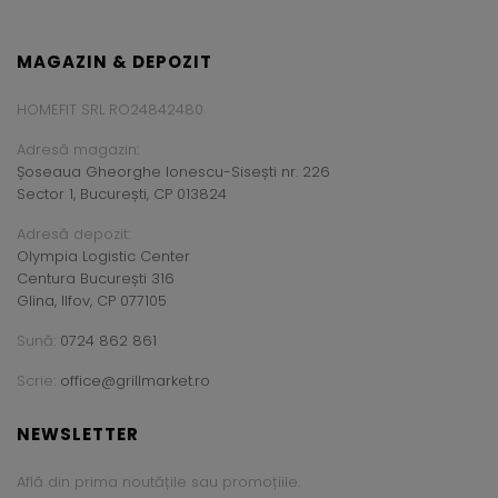
MAGAZIN & DEPOZIT
HOMEFIT SRL RO24842480
Adresă magazin:
Șoseaua Gheorghe Ionescu-Sisești nr. 226
Sector 1, București, CP 013824
Adresă depozit:
Olympia Logistic Center
Centura București 316
Glina, Ilfov, CP 077105
Sună:
0724 862 861
Scrie:
office@grillmarket.ro
NEWSLETTER
Află din prima noutățile sau promoțiile.