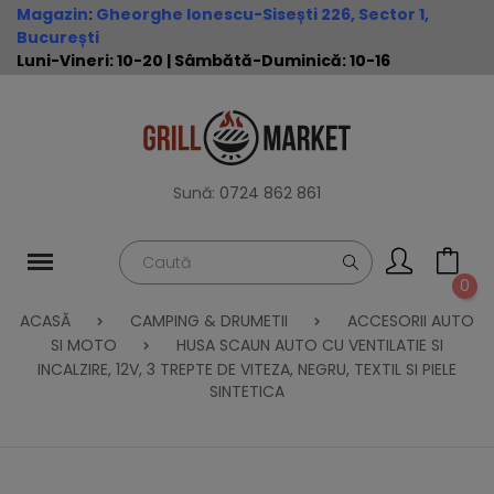
Magazin
:
Gheorghe Ionescu-Sisești 226, Sector 1,
București
Luni-Vineri: 10-20 | Sâmbătă-Duminică: 10-16
Sună:
0724 862 861
0
ACASĂ
CAMPING & DRUMETII
ACCESORII AUTO
SI MOTO
HUSA SCAUN AUTO CU VENTILATIE SI
INCALZIRE, 12V, 3 TREPTE DE VITEZA, NEGRU, TEXTIL SI PIELE
SINTETICA