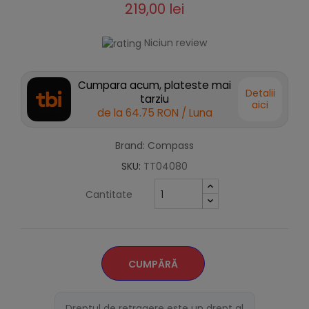
219,00 lei
Niciun review
Cumpara acum, plateste mai
Detalii
tarziu
aici
de la
64.75 RON
/ Luna
Brand: Compass
SKU:
TT04080
Cantitate
CUMPĂRĂ
Dreptul de retragere este un drept al