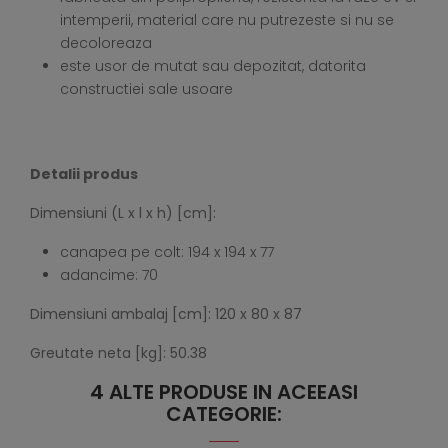
intemperii, material care nu putrezeste si nu se
decoloreaza
este usor de mutat sau depozitat, datorita
constructiei sale usoare
Detalii produs
Dimensiuni (L x l x h) [cm]
:
canapea pe colt: 194 x 194 x 77
adancime: 70
Dimensiuni ambalaj [cm]: 120 x 80 x 87
Greutate neta [kg]: 50.38
4 ALTE PRODUSE IN ACEEASI
CATEGORIE: