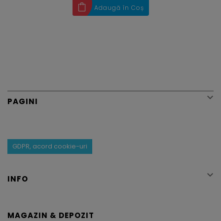
Adaugă în Coș

PAGINI
GDPR, acord cookie-uri

INFO
MAGAZIN & DEPOZIT