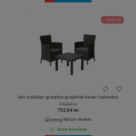
-24,00 lei
hea
Set mobilier gradina graphite Keter Salvador
776,84 lei
752,84 lei
Niciun review

Stoc furnizor