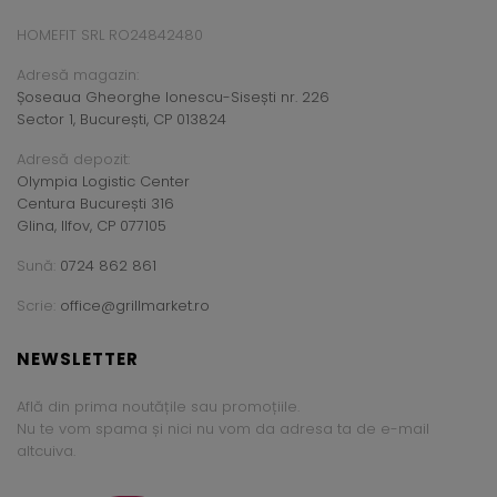
HOMEFIT SRL RO24842480
Adresă magazin:
Șoseaua Gheorghe Ionescu-Sisești nr. 226
Sector 1, București, CP 013824
Adresă depozit:
Olympia Logistic Center
Centura București 316
Glina, Ilfov, CP 077105
Sună:
0724 862 861
Scrie:
office@grillmarket.ro
NEWSLETTER
Află din prima noutățile sau promoțiile.
Nu te vom spama și nici nu vom da adresa ta de e-mail
altcuiva.