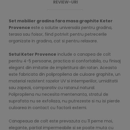
REVIEW-URI
Set mobilier gradina fara masa graphite Keter
Provence
este o solutie universala pentru gradina,
terasa sau foisor, fiind potrivit pentru petrecerile
organizate in gradina, cat si pentru relaxare.
Setul Keter Provence
include o canapea de colt
pentru 4-5 persoane, practica si confortabila, cu finisaj
elegant din imitatie de impletitura din ratan. Aceasta
este fabricata din polipropilena de culoare graphite, un
material rezistent razelor UV si intemperiilor, umiditatii
sau zapezii, comparativ cu ratanul natural.
Polipropilena nu necesita mentenanta, stratul de
suprafata nu se exfoliaza, nu putrezeste si nu isi pierde
culoarea in contact cu factorii externi.
Canapeaua de colt este prevazuta cu 11 perne moi,
elegante, partial impermeabile si se poate muta cu