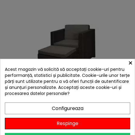
×
Acest magazin vă solicită să acceptați cookie-uri pentru
performanță, statistici și publicitate. Cookie-urile unor terțe
părți sunt utilizate pentru a vă oferi funcții de autentificare
hea
și anunțuri personalizate. Acceptați aceste cookie-uri și
procesarea datelor personale?
Set mobilier gradina maro Keter Provence Chillout
753,45 lei
Configureaza
Niciun review

Stoc furnizor
Respinge
Adaugă în Coș