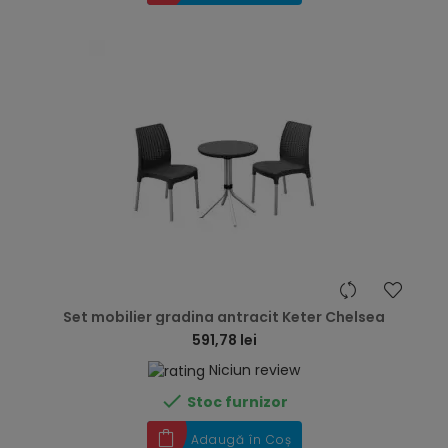
hea
Set mobilier gradina antracit Keter Chelsea
591,78 lei
Niciun review

Stoc furnizor
Adaugă în Coș