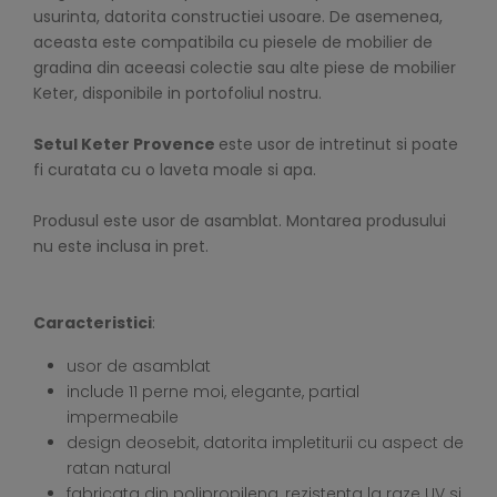
usurinta, datorita constructiei usoare. De asemenea,
aceasta este compatibila cu piesele de mobilier de
gradina din aceeasi colectie sau alte piese de mobilier
Keter, disponibile in portofoliul nostru.
Setul
Keter Provence
este usor de intretinut si poate
fi curatata cu o laveta moale si apa.
Produsul este usor de asamblat. Montarea produsului
nu este inclusa in pret.
Caracteristici
:
usor de asamblat
include 11 perne moi, elegante, partial
impermeabile
design deosebit, datorita impletiturii cu aspect de
ratan natural
fabricata din polipropilena, rezistenta la raze UV si