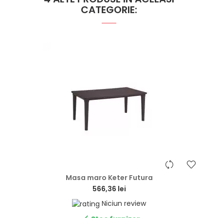
CATEGORIE:
hea
Masa maro Keter Futura
566,36 lei
Niciun review