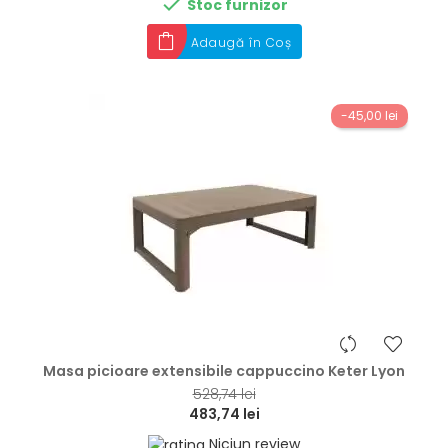

Stoc furnizor
Adaugă în Coș
-45,00 lei
hea
Masa picioare extensibile cappuccino Keter Lyon
528,74 lei
483,74 lei
Niciun review