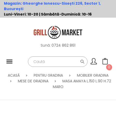
Magazin
:
Gheorghe Ionescu-Sisești 226, Sector 1,
București
Luni-Vineri: 10-20 | Sâmbătă-Duminică: 10-16
Sună:
0724 862 861
0
ACASĂ
PENTRU GRADINA
MOBILIER GRADINA
MESE DE GRADINA
MASA AMAYA L.150 L.90 H.72
MARO