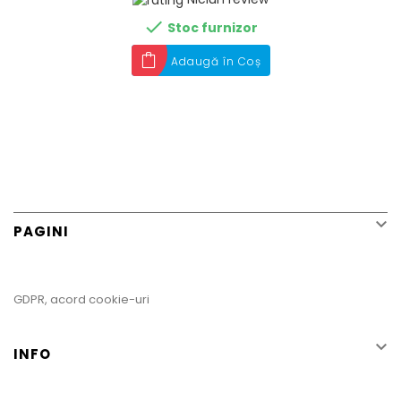

Stoc furnizor
Adaugă în Coș

PAGINI
GDPR, acord cookie-uri

INFO