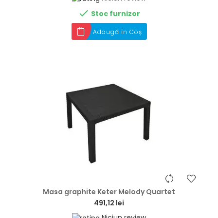

Stoc furnizor
Adaugă în Coș
hea
Masa graphite Keter Melody Quartet
491,12 lei
Niciun review