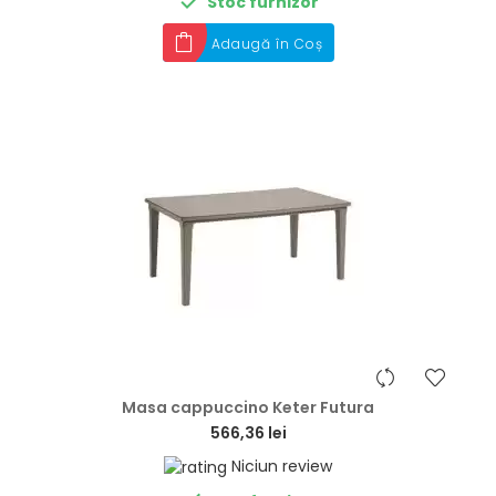

Stoc furnizor
Adaugă în Coș
hea
Masa cappuccino Keter Futura
566,36 lei
Niciun review