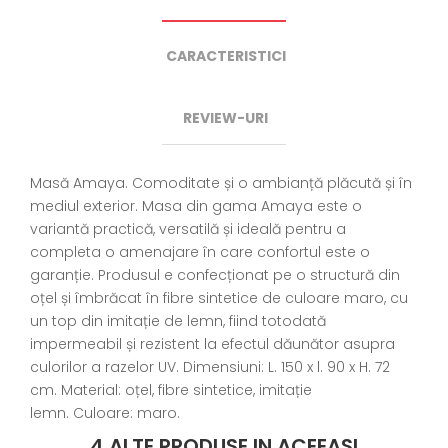
CARACTERISTICI
REVIEW-URI
Masă Amaya. Comoditate și o ambianță plăcută și în
mediul exterior. Masa din gama Amaya este o
variantă practică, versatilă și ideală pentru a
completa o amenajare în care confortul este o
garanție. Produsul e confecționat pe o structură din
oțel și îmbrăcat în fibre sintetice de culoare maro, cu
un top din imitație de lemn, fiind totodată
impermeabil și rezistent la efectul dăunător asupra
culorilor a razelor UV. Dimensiuni: L. 150 x l. 90 x H. 72
cm. Material: oțel, fibre sintetice, imitație
lemn. Culoare: maro.
4 ALTE PRODUSE IN ACEEASI