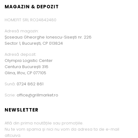
MAGAZIN & DEPOZIT
HOMEFIT SRL RO24842480
Adresă magazin:
Șoseaua Gheorghe Ionescu-Sisești nr. 226
Sector 1, București, CP 013824
Adresă depozit:
Olympia Logistic Center
Centura București 316
Glina, Ilfov, CP 077105
Sună:
0724 862 861
Scrie:
office@grillmarket.ro
NEWSLETTER
Află din prima noutățile sau promoțiile.
Nu te vom spama și nici nu vom da adresa ta de e-mail
altcuiva.