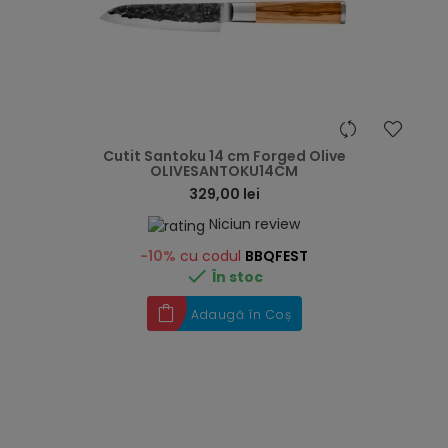
hea
Cutit Santoku 14 cm Forged Olive
OLIVESANTOKU14CM
329,00 lei
Niciun review
-10%
cu codul
BBQFEST

În stoc
Adaugă în Coș