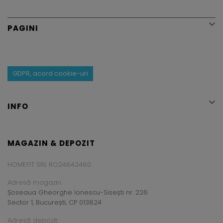

PAGINI
GDPR, acord cookie-uri

INFO
MAGAZIN & DEPOZIT
HOMEFIT SRL RO24842480
Adresă magazin:
Șoseaua Gheorghe Ionescu-Sisești nr. 226
Sector 1, București, CP 013824
Adresă depozit: