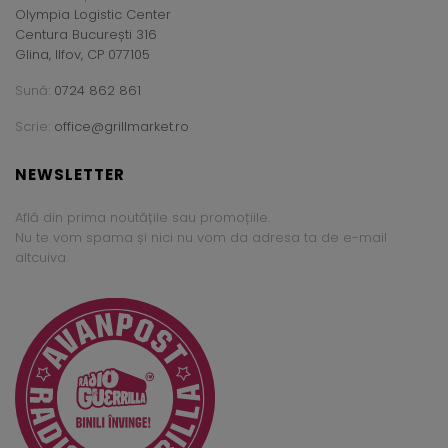
Olympia Logistic Center
Centura București 316
Glina, Ilfov, CP 077105
Sună:
0724 862 861
Scrie:
office@grillmarket.ro
NEWSLETTER
Află din prima noutățile sau promoțiile.
Nu te vom spama și nici nu vom da adresa ta de e-mail
altcuiva.