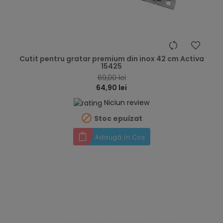
hea
Cutit pentru gratar premium din inox 42 cm Activa
15425
69,00 lei
64,90 lei
Niciun review

Stoc epuizat
Adaugă în Coș