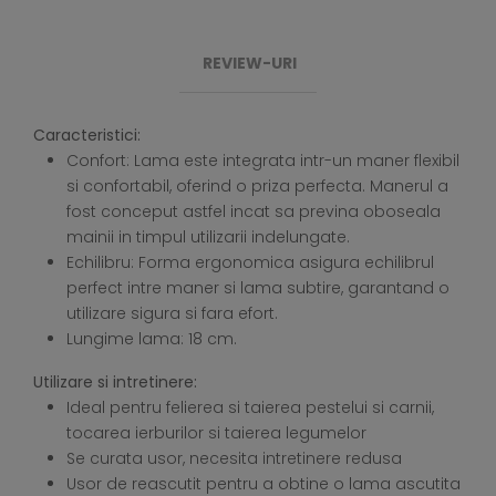
REVIEW-URI
Caracteristici:
Confort: Lama este integrata intr-un maner flexibil
si confortabil, oferind o priza perfecta. Manerul a
fost conceput astfel incat sa previna oboseala
mainii in timpul utilizarii indelungate.
Echilibru: Forma ergonomica asigura echilibrul
perfect intre maner si lama subtire, garantand o
utilizare sigura si fara efort.
Lungime lama: 18 cm.
Utilizare si intretinere:
Ideal pentru felierea si taierea pestelui si carnii,
tocarea ierburilor si taierea legumelor
Se curata usor, necesita intretinere redusa
Usor de reascutit pentru a obtine o lama ascutita