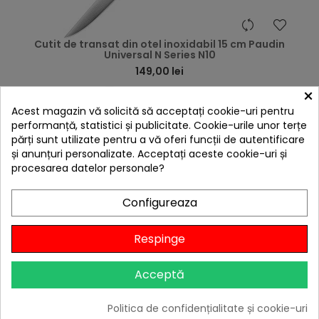
hea
Cutit de transat din otel inoxidabil 15 cm Paudin
Universal N Series N10
149,00 lei
×
Niciun review
Acest magazin vă solicită să acceptați cookie-uri pentru
-30%
cu codul
BBQFEST
performanță, statistici și publicitate. Cookie-urile unor terțe

În stoc
părți sunt utilizate pentru a vă oferi funcții de autentificare
și anunțuri personalizate. Acceptați aceste cookie-uri și
Adaugă în Coș
procesarea datelor personale?
Configureaza
Respinge
Acceptă
Politica de confidențialitate și cookie-uri