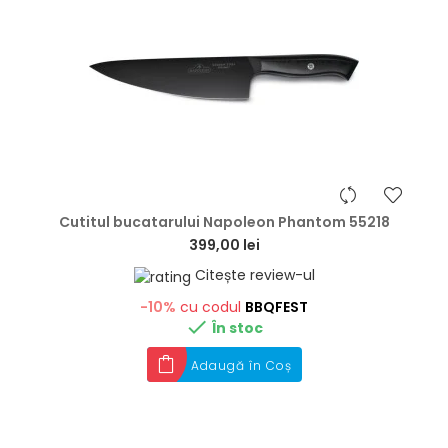
hea
Cutitul bucatarului Napoleon Phantom 55218
399,00 lei
Citește review-ul
-10%
cu codul
BBQFEST

În stoc
Adaugă în Coș