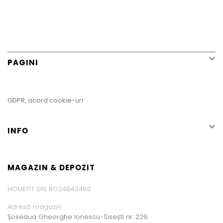

PAGINI
GDPR, acord cookie-uri

INFO
MAGAZIN & DEPOZIT
HOMEFIT SRL RO24842480
Adresă magazin:
Șoseaua Gheorghe Ionescu-Sisești nr. 226