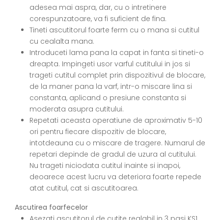
adesea mai aspra, dar, cu o intretinere
corespunzatoare, va fi suficient de fina.
Tineti ascutitorul foarte ferm cu o mana si cutitul
cu cealalta mana.
Introduceti lama pana la capat in fanta si tineti-o
dreapta. Impingeti usor varful cutitului in jos si
trageti cutitul complet prin dispozitivul de blocare,
de la maner pana la varf, intr-o miscare lina si
constanta, aplicand o presiune constanta si
moderata asupra cutitului.
Repetati aceasta operatiune de aproximativ 5-10
ori pentru fiecare dispozitiv de blocare,
intotdeauna cu o miscare de tragere. Numarul de
repetari depinde de gradul de uzura al cutitului.
Nu trageti niciodata cutitul inainte si inapoi,
deoarece acest lucru va deteriora foarte repede
atat cutitul, cat si ascutitoarea.
Ascutirea foarfecelor
Asezati ascutitorul de cutite reglabil in 3 pasi KS1