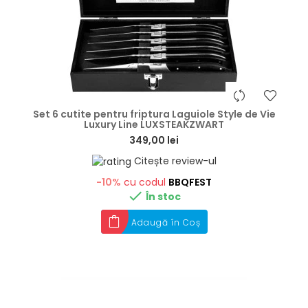
hea
Set 6 cutite pentru friptura Laguiole Style de Vie
Luxury Line LUXSTEAKZWART
349,00 lei
Citește review-ul
-10%
cu codul
BBQFEST

În stoc
Adaugă în Coș