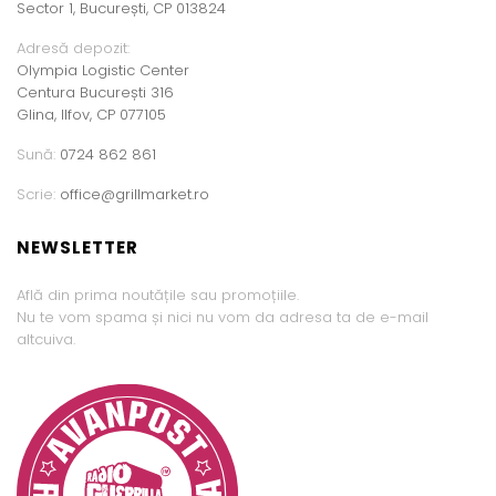
Sector 1, București, CP 013824
Adresă depozit:
Olympia Logistic Center
Centura București 316
Glina, Ilfov, CP 077105
Sună:
0724 862 861
Scrie:
office@grillmarket.ro
NEWSLETTER
Află din prima noutățile sau promoțiile.
Nu te vom spama și nici nu vom da adresa ta de e-mail
altcuiva.