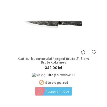
hea
Cutitul bucatarului Forged Brute 21,5 cm
BruteKoksmes
349,00 lei
Citește review-ul

Stoc epuizat
Adaugă în Coș