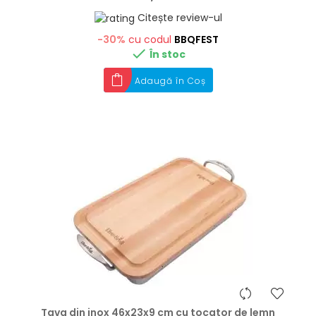
Citește review-ul
-30%
cu codul
BBQFEST

În stoc
Adaugă în Coș
hea
Tava din inox 46x23x9 cm cu tocator de lemn