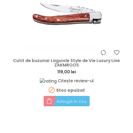
hea
Cutit de buzunar Laguiole Style de Vie Luxury Line
ZAKMROOS
119,00 lei
Citește review-ul

Stoc epuizat
Adaugă în Coș