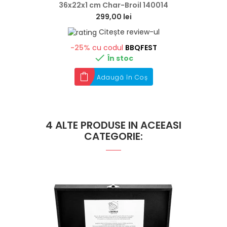
36x22x1 cm Char-Broil 140014
299,00 lei
Citește review-ul
-25%
cu codul
BBQFEST

În stoc
Adaugă în Coș
4 ALTE PRODUSE IN ACEEASI
CATEGORIE: