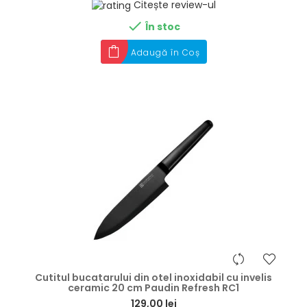
Citește review-ul

În stoc
Adaugă în Coș
hea
Cutitul bucatarului din otel inoxidabil cu invelis
ceramic 20 cm Paudin Refresh RC1
129,00 lei