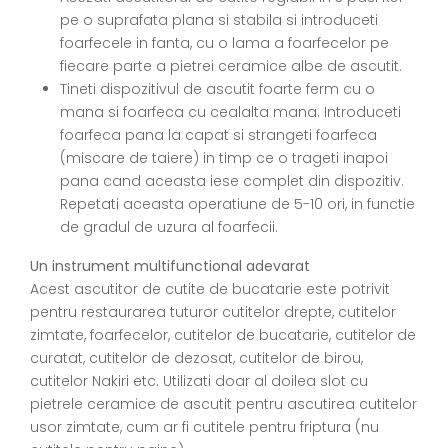
pe o suprafata plana si stabila si introduceti
foarfecele in fanta, cu o lama a foarfecelor pe
fiecare parte a pietrei ceramice albe de ascutit.
Tineti dispozitivul de ascutit foarte ferm cu o
mana si foarfeca cu cealalta mana. Introduceti
foarfeca pana la capat si strangeti foarfeca
(miscare de taiere) in timp ce o trageti inapoi
pana cand aceasta iese complet din dispozitiv.
Repetati aceasta operatiune de 5-10 ori, in functie
de gradul de uzura al foarfecii.
Un instrument multifunctional adevarat
Acest ascutitor de cutite de bucatarie este potrivit
pentru restaurarea tuturor cutitelor drepte, cutitelor
zimtate, foarfecelor, cutitelor de bucatarie, cutitelor de
curatat, cutitelor de dezosat, cutitelor de birou,
cutitelor Nakiri etc. Utilizati doar al doilea slot cu
pietrele ceramice de ascutit pentru ascutirea cutitelor
usor zimtate, cum ar fi cutitele pentru friptura (nu