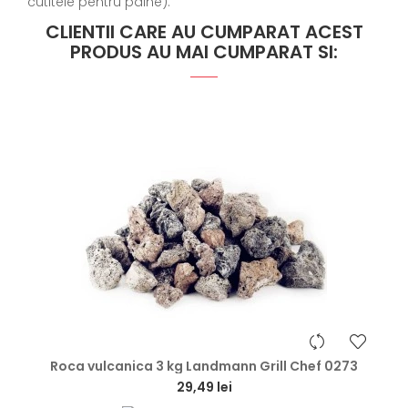
cutitele pentru paine).
CLIENTII CARE AU CUMPARAT ACEST
PRODUS AU MAI CUMPARAT SI:
hea
Roca vulcanica 3 kg Landmann Grill Chef 0273
29,49 lei