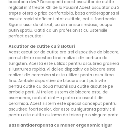
bucataria dvs.? Descoperiti acest ascutitor de cutite
reglabil in 3 trepte KS1 de la Paudin! Acest ascutitor cu 3
trepte ofera o priza confortabila, baza antiderapanta si
ascute rapid si eficient atat cutitele, cat si foarfecele.
Sigur si usor de utilizat, cu dimensiuni reduse, ocupa
putin spatiu. Gatiti ca un profesionist cu ustensile
perfect ascutite!
Ascutitor de cutite cu 3 sloturi
Acest ascutitor de cutite are trei dispozitive de blocare,
primul dintre acestea fiind realizat din carbura de
tungsten. Acesta este utilizat pentru ascutirea grosiera
si lustruirea rapida. Al doilea dispozitiv de blocare este
realizat din ceramica si este utilizat pentru ascutirea
fina. Ambele dispozitive de blocare sunt potrivite
pentru cutite cu doua muchii sau cutite ascutite pe
ambele parti. Al treilea sistem de blocare este, de
asemenea, realizat dintr-o piatra de ascutit din
ceramica. Acest sistem este special conceput pentru
ascutirea foarfecelor, dar este cu siguranta potrivit si
pentru alte cutite cu lama de taiere pe o singura parte.
Baza antiderapanta cu maner ergonomic sigur