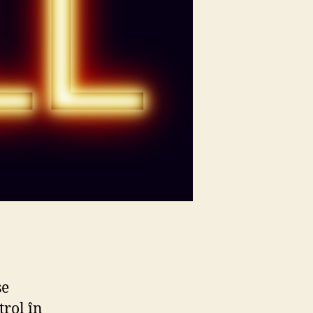
se
trol în