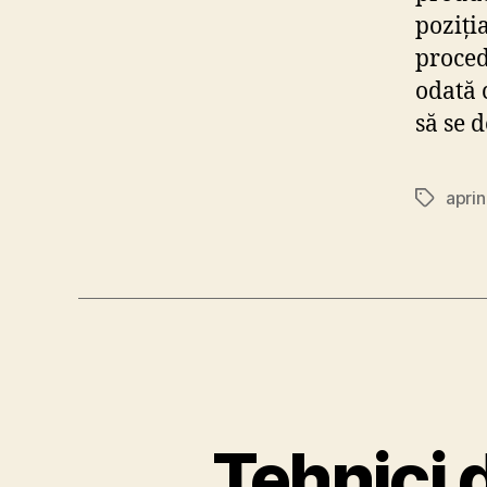
poziția
proced
odată 
să se 
apri
Etichete
Tehnici d