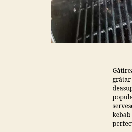
Gătire
grătar
deasup
popula
servesc
kebab 
perfec