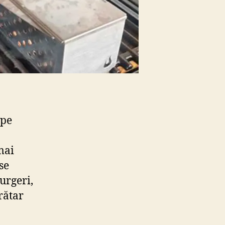
 pe
mai
se
burgeri,
rătar