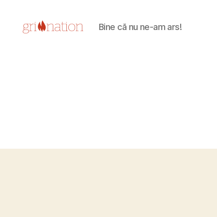
Bine că nu ne-am ars!
Grill
Nation