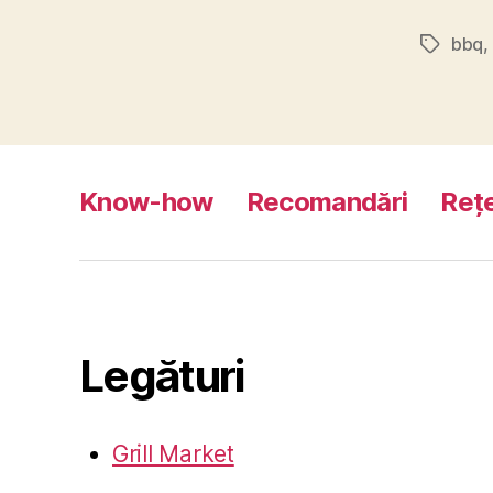
bbq
,
Etichete
Know-how
Recomandări
Reț
Legături
Grill Market