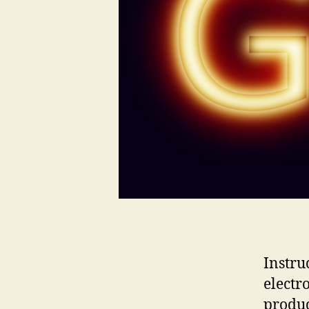
Instru
electr
produc