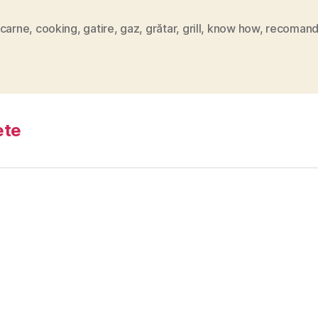
carne
,
cooking
,
gatire
,
gaz
,
grătar
,
grill
,
know how
,
recomand
ete