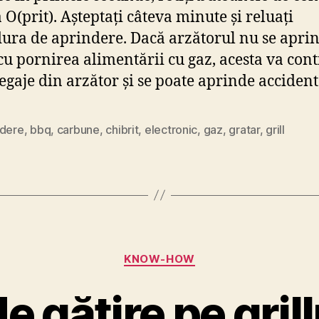
 O(prit). Așteptați câteva minute și reluați
ura de aprindere. Dacă arzătorul nu se apri
cu pornirea alimentării cu gaz, acesta va con
degaje din arzător și se poate aprinde accident
ndere
,
bbq
,
carbune
,
chibrit
,
electronic
,
gaz
,
gratar
,
grill
2
Categorii
KNOW-HOW
8
d
e gătire pe gril
e
c