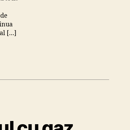
nde
tinua
al […]
lul cu gaz