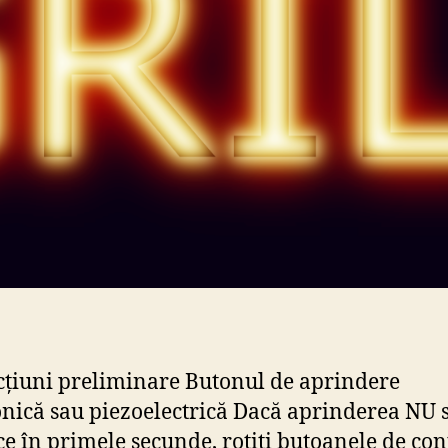
cțiuni preliminare Butonul de aprindere
onică sau piezoelectrică Dacă aprinderea NU 
e în primele secunde, rotiți butoanele de con