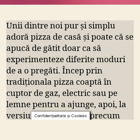
Confidențialitate și Cookies
și
0
secrete
2
pentru
2
Unii dintre noi pur și simplu
o
pizza
adoră pizza de casă și poate că se
de
apucă de gătit doar ca să
poveste
experimenteze diferite moduri
de a o pregăti. Încep prin
tradiționala pizza coaptă în
cuptor de gaz, electric sau pe
lemne pentru a ajunge, apoi, la
versiuni mai rafinate precum
pizza pe grill.