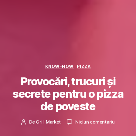
Categorii
KNOW-HOW
PIZZA
Provocări, trucuri și
2
3
secrete pentru o pizza
a
u
de poveste
g
u
Dată
la
De
Grill Market
Niciun comentariu
s
Autor
articol
Provocări
t
articol
trucuri
2