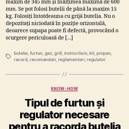
maxim de 345 mm și înălțimea maximă de 600
mm. Se pot folosi butelii de până la maxim 15
kg. Folosiți întotdeauna cu grijă butelia. Nu o
depozitați niciodată în poziție orizontală,
deoarece supapa poate fi defectă, provocând o
scurgere periculoasă de […]
butelie
,
furtun
,
gaz
,
grill
,
instructiuni
,
kit
,
propan
,
Etichete
racord
,
recomandari
,
reglementari
,
regulator
Categorii
KNOW-HOW
Tipul de furtun și
regulator necesare
1
pentru a racorda butelia
1