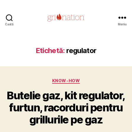
Caută
Meniu
Grill
Nation
Etichetă:
regulator
Categorii
KNOW-HOW
2
Butelie gaz, kit regulator,
9
d
furtun, racorduri pentru
e
c
grillurile pe gaz
e
m
Dată