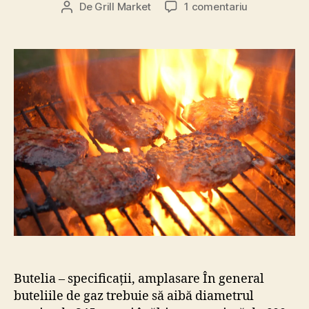
la
De
Grill Market
1 comentariu
b
Autor
articol
Butelie
ri
articol
gaz,
e
kit
2
regulator,
0
furtun,
2
racorduri
2
pentru
grillurile
pe
gaz
Butelia – specificații, amplasare În general
buteliile de gaz trebuie să aibă diametrul