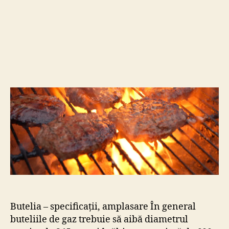
Butelia – specificații, amplasare În general
buteliile de gaz trebuie să aibă diametrul
maxim de 345 mm și înălțimea maximă de 600
mm. Se pot folosi butelii de până la maxim 15
kg. Folosiți întotdeauna cu grijă butelia. Nu o
depozitați niciodată în poziție orizontală,
deoarece supapa poate fi defectă, provocând o
scurgere periculoasă de […]
butelie
,
furtun
,
gaz
,
grill
,
instructiuni
,
kit
,
propan
,
Etichete
racord
,
recomandari
,
reglementari
,
regulator
Know-how
Confidențialitate și Cookies
Recomandări