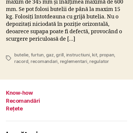
Rețete
Legături
Grill Market
Home Fit
© 2026
Grill Nation
Sus
↑