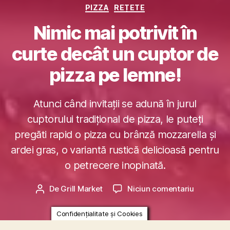
Categorii
PIZZA
REȚETE
Nimic mai potrivit în
curte decât un cuptor de
pizza pe lemne!
Atunci când invitații se adună în jurul
cuptorului tradițional de pizza, le puteți
1
pregăti rapid o pizza cu brânză mozzarella și
5
ardei gras, o variantă rustică delicioasă pentru
a
p
o petrecere inopinată.
ri
li
Dată
la
De
Grill Market
Niciun comentariu
Autor
e
articol
Nimic
articol
2
mai
Confidențialitate și Cookies
0
potrivit
2