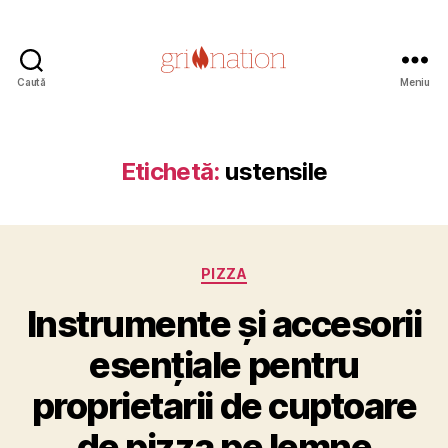
Caută
Meniu
Grill
Nation
Etichetă:
ustensile
Categorii
PIZZA
Instrumente și accesorii
esențiale pentru
1
proprietarii de cuptoare
6
a
de pizza pe lemne
p