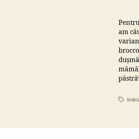
Pentru
am cău
Confidențialitate și Cookies
varian
brocco
dușmăn
mămăli
păstrăv
brân
Etichete