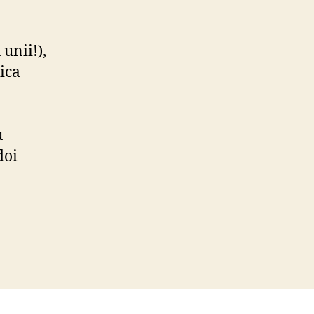
unii!),
ica
u
doi