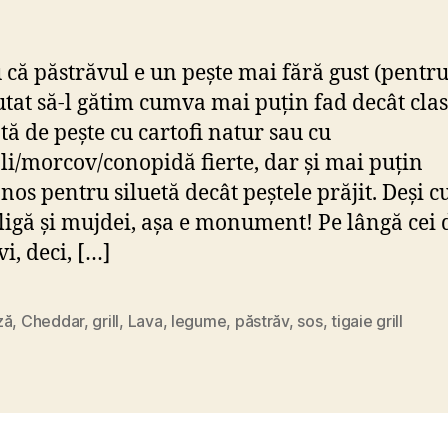
 că păstrăvul e un pește mai fără gust (pentru 
tat să-l gătim cumva mai puțin fad decât clas
tă de pește cu cartofi natur sau cu
li/morcov/conopidă fierte, dar și mai puțin
os pentru siluetă decât peștele prăjit. Deși c
gă și mujdei, așa e monument! Pe lângă cei 
i, deci, […]
ză
,
Cheddar
,
grill
,
Lava
,
legume
,
păstrăv
,
sos
,
tigaie grill