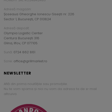
HOMEFIT SRL RO24842480
Adresă magazin:
Șoseaua Gheorghe Ionescu-Sisești nr. 226
Sector 1, București, CP 013824
Adresă depozit:
Olympia Logistic Center
Centura București 316
Glina, Ilfov, CP 077105
Sună:
0724 862 861
Scrie:
office@grillmarket.ro
NEWSLETTER
Află din prima noutățile sau promoțiile.
Nu te vom spama și nici nu vom da adresa ta de e-mail
altcuiva.