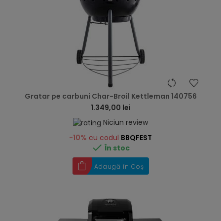
hea
Gratar pe carbuni Char-Broil Kettleman 140756
1.349,00 lei
Niciun review
-10%
cu codul
BBQFEST

În stoc
Adaugă în Coș