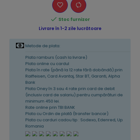

Stoc furnizor
Livrare în 1-2 zile lucrătoare
Metode de plata:
Plata ramburs (cash la livrare)
Plata online cu cardul
Plata în rate (pănă la 12 rate fără dobândă) prin
Raiffeisen, Card Avantaj, Star BT, Garanti, Alpha
Bank
Plata Oney în 3 sau 4 rate prin card de debit
(inclusiv card de salariu) pentru cumpărături de
minimum 450 lei.
Rate online prin TBI BANK
Plata cu Ordin de plată (transfer bancar)
Plata cu carduri cadou tip : Sodexo, Edenred, Up
Romania