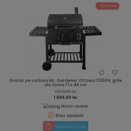
-100,00 lei
hea
Gratar pe carbuni Mr. Gardener Ottawa 11250H, grile
din fonta 71 x 46 cm
1.699,00 lei
1.599,00 lei
Niciun review

Stoc epuizat
Adaugă în Coș