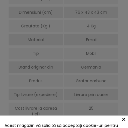
Dimensiuni (cm)
76 x 43 x 43 cm
Greutate (Kg.)
4 Kg
Material
Email
Tip
Mobil
Brand originar din
Germania
Produs
Gratar carbune
Tip livrare (expediere)
Livrare prin curier
Cost livrare la adresă
25
(lei)
×
Acest magazin vă solicită să acceptați cookie-uri pentru
Necesita asamblare
Nu