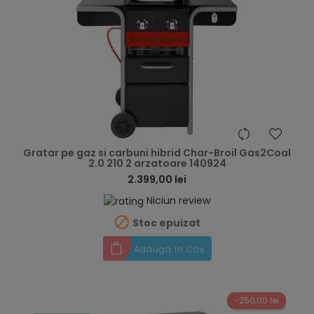
hea
Gratar pe gaz si carbuni hibrid Char-Broil Gas2Coal
2.0 210 2 arzatoare 140924
2.399,00 lei
Niciun review

Stoc epuizat
Adaugă în Coș
-250,00 lei