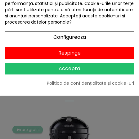
performanță, statistici și publicitate. Cookie-urile unor terțe
părți sunt utilizate pentru a vă oferi funcții de autentificare
Tip suprafata
Grilaj
și anunțuri personalizate. Acceptați aceste cookie-uri și
procesarea datelor personale?
Capacitate gatire (nr.
6 persoane
persoane)
Configureaza
Garantie PF
24 luni
Respinge
Garantie PJ
12 luni
Acceptă
Politica de confidențialitate și cookie-uri
4 ALTE PRODUSE IN ACEEASI
CATEGORIE:
Livrare gratis