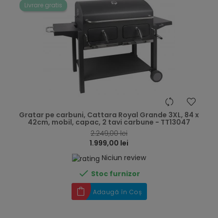
Livrare gratis
hea
Gratar pe carbuni, Cattara Royal Grande 3XL, 84 x
42cm, mobil, capac, 2 tavi carbune - TT13047
2.249,00 lei
1.999,00 lei
Niciun review

Stoc furnizor
Adaugă în Coș